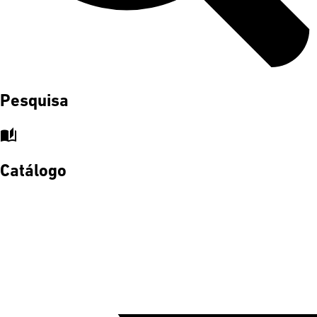
Pesquisa
auto_stories
Catálogo