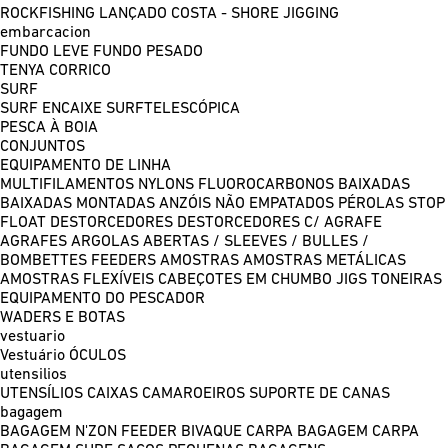
ROCKFISHING
LANÇADO COSTA - SHORE JIGGING
embarcacion
FUNDO LEVE
FUNDO PESADO
TENYA
CORRICO
SURF
SURF ENCAIXE
SURFTELESCÓPICA
PESCA À BOIA
CONJUNTOS
EQUIPAMENTO DE LINHA
MULTIFILAMENTOS
NYLONS
FLUOROCARBONOS
BAIXADAS
BAIXADAS MONTADAS
ANZÓIS NÃO EMPATADOS
PÉROLAS
STOP
FLOAT
DESTORCEDORES
DESTORCEDORES C/ AGRAFE
AGRAFES
ARGOLAS ABERTAS / SLEEVES / BULLES /
BOMBETTES
FEEDERS
AMOSTRAS
AMOSTRAS METÁLICAS
AMOSTRAS FLEXÍVEIS
CABEÇOTES EM CHUMBO
JIGS
TONEIRAS
EQUIPAMENTO DO PESCADOR
WADERS E BOTAS
vestuario
Vestuário
ÓCULOS
utensilios
UTENSÍLIOS
CAIXAS
CAMAROEIROS
SUPORTE DE CANAS
bagagem
BAGAGEM N'ZON FEEDER
BIVAQUE CARPA
BAGAGEM CARPA