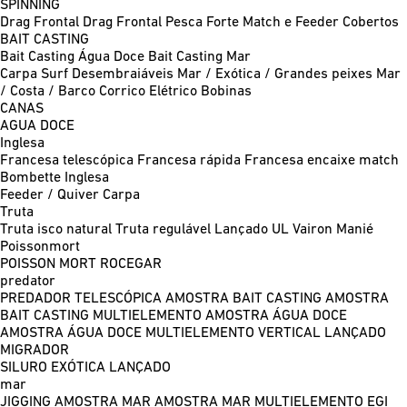
SPINNING
Drag Frontal
Drag Frontal Pesca Forte
Match e Feeder
Cobertos
BAIT CASTING
Bait Casting Água Doce
Bait Casting Mar
Carpa
Surf
Desembraiáveis
Mar / Exótica / Grandes peixes
Mar
/ Costa / Barco
Corrico
Elétrico
Bobinas
CANAS
AGUA DOCE
Inglesa
Francesa telescópica
Francesa rápida
Francesa encaixe match
Bombette
Inglesa
Feeder / Quiver
Carpa
Truta
Truta isco natural
Truta regulável
Lançado UL
Vairon Manié
Poissonmort
POISSON MORT
ROCEGAR
predator
PREDADOR TELESCÓPICA
AMOSTRA BAIT CASTING
AMOSTRA
BAIT CASTING MULTIELEMENTO
AMOSTRA ÁGUA DOCE
AMOSTRA ÁGUA DOCE MULTIELEMENTO
VERTICAL
LANÇADO
MIGRADOR
SILURO
EXÓTICA LANÇADO
mar
JIGGING
AMOSTRA MAR
AMOSTRA MAR MULTIELEMENTO
EGI