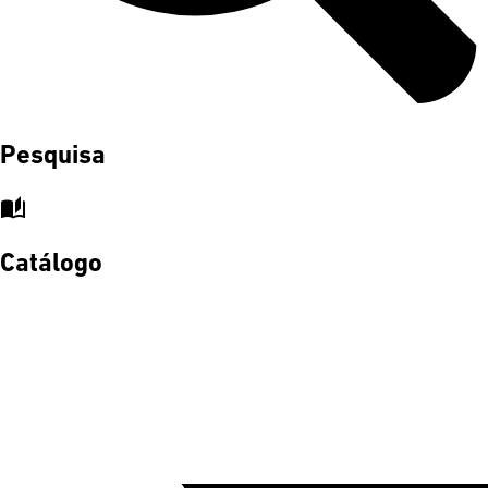
Pesquisa
auto_stories
Catálogo