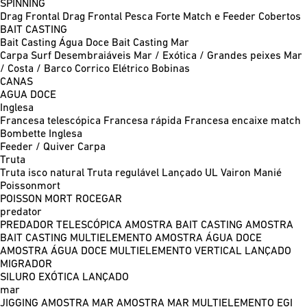
SPINNING
Drag Frontal
Drag Frontal Pesca Forte
Match e Feeder
Cobertos
BAIT CASTING
Bait Casting Água Doce
Bait Casting Mar
Carpa
Surf
Desembraiáveis
Mar / Exótica / Grandes peixes
Mar
/ Costa / Barco
Corrico
Elétrico
Bobinas
CANAS
AGUA DOCE
Inglesa
Francesa telescópica
Francesa rápida
Francesa encaixe match
Bombette
Inglesa
Feeder / Quiver
Carpa
Truta
Truta isco natural
Truta regulável
Lançado UL
Vairon Manié
Poissonmort
POISSON MORT
ROCEGAR
predator
PREDADOR TELESCÓPICA
AMOSTRA BAIT CASTING
AMOSTRA
BAIT CASTING MULTIELEMENTO
AMOSTRA ÁGUA DOCE
AMOSTRA ÁGUA DOCE MULTIELEMENTO
VERTICAL
LANÇADO
MIGRADOR
SILURO
EXÓTICA LANÇADO
mar
JIGGING
AMOSTRA MAR
AMOSTRA MAR MULTIELEMENTO
EGI