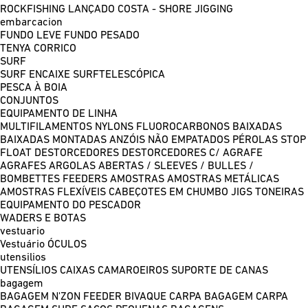
ROCKFISHING
LANÇADO COSTA - SHORE JIGGING
embarcacion
FUNDO LEVE
FUNDO PESADO
TENYA
CORRICO
SURF
SURF ENCAIXE
SURFTELESCÓPICA
PESCA À BOIA
CONJUNTOS
EQUIPAMENTO DE LINHA
MULTIFILAMENTOS
NYLONS
FLUOROCARBONOS
BAIXADAS
BAIXADAS MONTADAS
ANZÓIS NÃO EMPATADOS
PÉROLAS
STOP
FLOAT
DESTORCEDORES
DESTORCEDORES C/ AGRAFE
AGRAFES
ARGOLAS ABERTAS / SLEEVES / BULLES /
BOMBETTES
FEEDERS
AMOSTRAS
AMOSTRAS METÁLICAS
AMOSTRAS FLEXÍVEIS
CABEÇOTES EM CHUMBO
JIGS
TONEIRAS
EQUIPAMENTO DO PESCADOR
WADERS E BOTAS
vestuario
Vestuário
ÓCULOS
utensilios
UTENSÍLIOS
CAIXAS
CAMAROEIROS
SUPORTE DE CANAS
bagagem
BAGAGEM N'ZON FEEDER
BIVAQUE CARPA
BAGAGEM CARPA