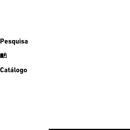
Pesquisa
auto_stories
Catálogo