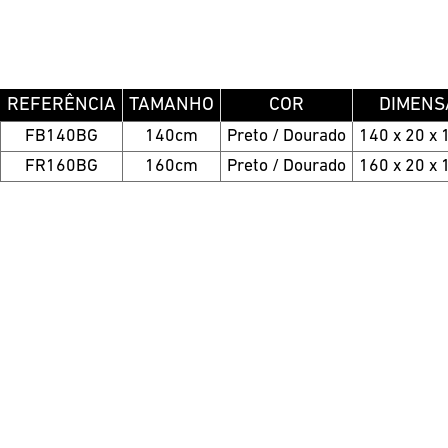
REFERÊNCIA
TAMANHO
COR
DIMENS
FB140BG
140cm
Preto / Dourado
140 x 20 x 
FR160BG
160cm
Preto / Dourado
160 x 20 x 