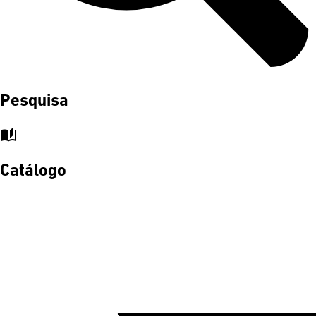
Pesquisa
auto_stories
Catálogo