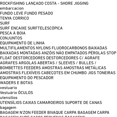
ROCKFISHING
LANÇADO COSTA - SHORE JIGGING
embarcacion
FUNDO LEVE
FUNDO PESADO
TENYA
CORRICO
SURF
SURF ENCAIXE
SURFTELESCÓPICA
PESCA À BOIA
CONJUNTOS
EQUIPAMENTO DE LINHA
MULTIFILAMENTOS
NYLONS
FLUOROCARBONOS
BAIXADAS
BAIXADAS MONTADAS
ANZÓIS NÃO EMPATADOS
PÉROLAS
STOP
FLOAT
DESTORCEDORES
DESTORCEDORES C/ AGRAFE
AGRAFES
ARGOLAS ABERTAS / SLEEVES / BULLES /
BOMBETTES
FEEDERS
AMOSTRAS
AMOSTRAS METÁLICAS
AMOSTRAS FLEXÍVEIS
CABEÇOTES EM CHUMBO
JIGS
TONEIRAS
EQUIPAMENTO DO PESCADOR
WADERS E BOTAS
vestuario
Vestuário
ÓCULOS
utensilios
UTENSÍLIOS
CAIXAS
CAMAROEIROS
SUPORTE DE CANAS
bagagem
BAGAGEM N'ZON FEEDER
BIVAQUE CARPA
BAGAGEM CARPA