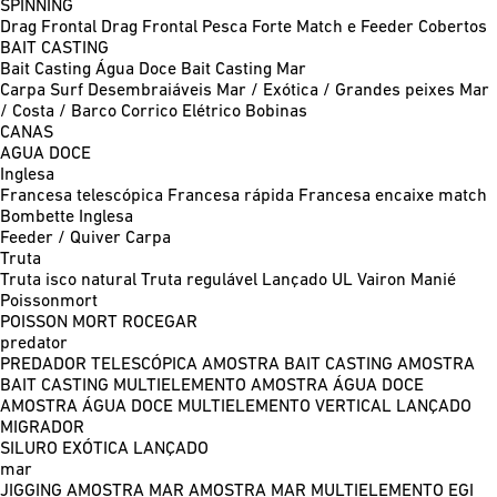
SPINNING
Drag Frontal
Drag Frontal Pesca Forte
Match e Feeder
Cobertos
BAIT CASTING
Bait Casting Água Doce
Bait Casting Mar
Carpa
Surf
Desembraiáveis
Mar / Exótica / Grandes peixes
Mar
/ Costa / Barco
Corrico
Elétrico
Bobinas
CANAS
AGUA DOCE
Inglesa
Francesa telescópica
Francesa rápida
Francesa encaixe match
Bombette
Inglesa
Feeder / Quiver
Carpa
Truta
Truta isco natural
Truta regulável
Lançado UL
Vairon Manié
Poissonmort
POISSON MORT
ROCEGAR
predator
PREDADOR TELESCÓPICA
AMOSTRA BAIT CASTING
AMOSTRA
BAIT CASTING MULTIELEMENTO
AMOSTRA ÁGUA DOCE
AMOSTRA ÁGUA DOCE MULTIELEMENTO
VERTICAL
LANÇADO
MIGRADOR
SILURO
EXÓTICA LANÇADO
mar
JIGGING
AMOSTRA MAR
AMOSTRA MAR MULTIELEMENTO
EGI