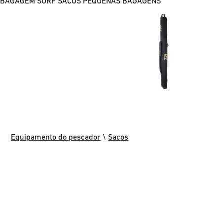
BAGAGEM SURF
SACOS
PEQUENAS BAGAGENS
Equipamento do pescador
\
Sacos