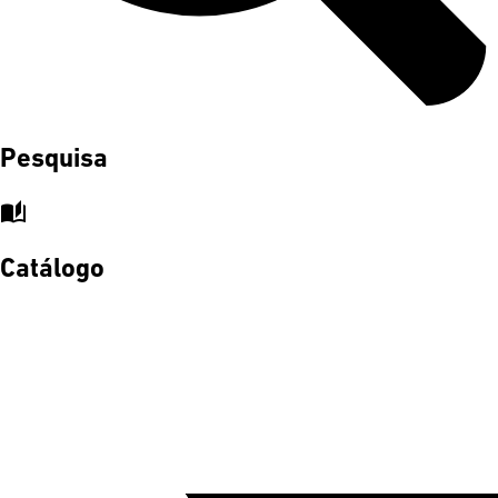
Pesquisa
auto_stories
Catálogo