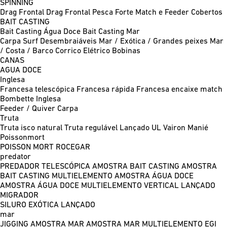
SPINNING
Drag Frontal
Drag Frontal Pesca Forte
Match e Feeder
Cobertos
BAIT CASTING
Bait Casting Água Doce
Bait Casting Mar
Carpa
Surf
Desembraiáveis
Mar / Exótica / Grandes peixes
Mar
/ Costa / Barco
Corrico
Elétrico
Bobinas
CANAS
AGUA DOCE
Inglesa
Francesa telescópica
Francesa rápida
Francesa encaixe match
Bombette
Inglesa
Feeder / Quiver
Carpa
Truta
Truta isco natural
Truta regulável
Lançado UL
Vairon Manié
Poissonmort
POISSON MORT
ROCEGAR
predator
PREDADOR TELESCÓPICA
AMOSTRA BAIT CASTING
AMOSTRA
BAIT CASTING MULTIELEMENTO
AMOSTRA ÁGUA DOCE
AMOSTRA ÁGUA DOCE MULTIELEMENTO
VERTICAL
LANÇADO
MIGRADOR
SILURO
EXÓTICA LANÇADO
mar
JIGGING
AMOSTRA MAR
AMOSTRA MAR MULTIELEMENTO
EGI