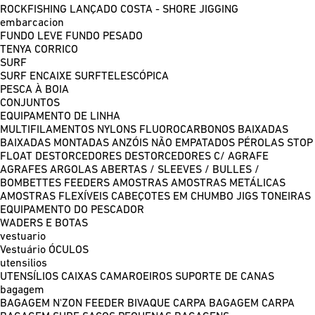
ROCKFISHING
LANÇADO COSTA - SHORE JIGGING
embarcacion
FUNDO LEVE
FUNDO PESADO
TENYA
CORRICO
SURF
SURF ENCAIXE
SURFTELESCÓPICA
PESCA À BOIA
CONJUNTOS
EQUIPAMENTO DE LINHA
MULTIFILAMENTOS
NYLONS
FLUOROCARBONOS
BAIXADAS
BAIXADAS MONTADAS
ANZÓIS NÃO EMPATADOS
PÉROLAS
STOP
FLOAT
DESTORCEDORES
DESTORCEDORES C/ AGRAFE
AGRAFES
ARGOLAS ABERTAS / SLEEVES / BULLES /
BOMBETTES
FEEDERS
AMOSTRAS
AMOSTRAS METÁLICAS
AMOSTRAS FLEXÍVEIS
CABEÇOTES EM CHUMBO
JIGS
TONEIRAS
EQUIPAMENTO DO PESCADOR
WADERS E BOTAS
vestuario
Vestuário
ÓCULOS
utensilios
UTENSÍLIOS
CAIXAS
CAMAROEIROS
SUPORTE DE CANAS
bagagem
BAGAGEM N'ZON FEEDER
BIVAQUE CARPA
BAGAGEM CARPA