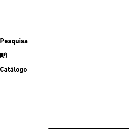
Pesquisa
auto_stories
Catálogo