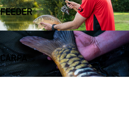
FEEDER
CARPA
#DaiwaPortugal