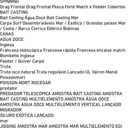
SPINNING
Drag Frontal
Drag Frontal Pesca Forte
Match e Feeder
Cobertos
BAIT CASTING
Bait Casting Água Doce
Bait Casting Mar
Carpa
Surf
Desembraiáveis
Mar / Exótica / Grandes peixes
Mar
/ Costa / Barco
Corrico
Elétrico
Bobinas
CANAS
AGUA DOCE
Inglesa
Francesa telescópica
Francesa rápida
Francesa encaixe match
Bombette
Inglesa
Feeder / Quiver
Carpa
Truta
Truta isco natural
Truta regulável
Lançado UL
Vairon Manié
Poissonmort
POISSON MORT
ROCEGAR
predator
PREDADOR TELESCÓPICA
AMOSTRA BAIT CASTING
AMOSTRA
BAIT CASTING MULTIELEMENTO
AMOSTRA ÁGUA DOCE
AMOSTRA ÁGUA DOCE MULTIELEMENTO
VERTICAL
LANÇADO
MIGRADOR
SILURO
EXÓTICA LANÇADO
mar
JIGGING
AMOSTRA MAR
AMOSTRA MAR MULTIELEMENTO
EGI