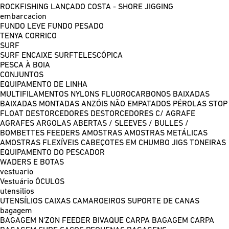
ROCKFISHING
LANÇADO COSTA - SHORE JIGGING
embarcacion
FUNDO LEVE
FUNDO PESADO
TENYA
CORRICO
SURF
SURF ENCAIXE
SURFTELESCÓPICA
PESCA À BOIA
CONJUNTOS
EQUIPAMENTO DE LINHA
MULTIFILAMENTOS
NYLONS
FLUOROCARBONOS
BAIXADAS
BAIXADAS MONTADAS
ANZÓIS NÃO EMPATADOS
PÉROLAS
STOP
FLOAT
DESTORCEDORES
DESTORCEDORES C/ AGRAFE
AGRAFES
ARGOLAS ABERTAS / SLEEVES / BULLES /
BOMBETTES
FEEDERS
AMOSTRAS
AMOSTRAS METÁLICAS
AMOSTRAS FLEXÍVEIS
CABEÇOTES EM CHUMBO
JIGS
TONEIRAS
EQUIPAMENTO DO PESCADOR
WADERS E BOTAS
vestuario
Vestuário
ÓCULOS
utensilios
UTENSÍLIOS
CAIXAS
CAMAROEIROS
SUPORTE DE CANAS
bagagem
BAGAGEM N'ZON FEEDER
BIVAQUE CARPA
BAGAGEM CARPA