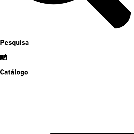
Pesquisa
auto_stories
Catálogo