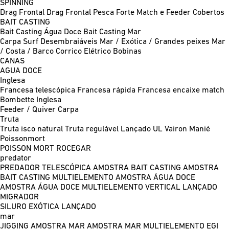
SPINNING
Drag Frontal
Drag Frontal Pesca Forte
Match e Feeder
Cobertos
BAIT CASTING
Bait Casting Água Doce
Bait Casting Mar
Carpa
Surf
Desembraiáveis
Mar / Exótica / Grandes peixes
Mar
/ Costa / Barco
Corrico
Elétrico
Bobinas
CANAS
AGUA DOCE
Inglesa
Francesa telescópica
Francesa rápida
Francesa encaixe match
Bombette
Inglesa
Feeder / Quiver
Carpa
Truta
Truta isco natural
Truta regulável
Lançado UL
Vairon Manié
Poissonmort
POISSON MORT
ROCEGAR
predator
PREDADOR TELESCÓPICA
AMOSTRA BAIT CASTING
AMOSTRA
BAIT CASTING MULTIELEMENTO
AMOSTRA ÁGUA DOCE
AMOSTRA ÁGUA DOCE MULTIELEMENTO
VERTICAL
LANÇADO
MIGRADOR
SILURO
EXÓTICA LANÇADO
mar
JIGGING
AMOSTRA MAR
AMOSTRA MAR MULTIELEMENTO
EGI