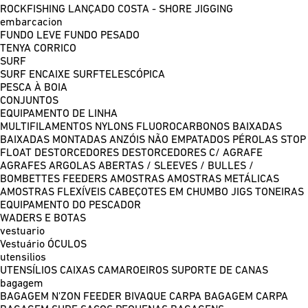
ROCKFISHING
LANÇADO COSTA - SHORE JIGGING
embarcacion
FUNDO LEVE
FUNDO PESADO
TENYA
CORRICO
SURF
SURF ENCAIXE
SURFTELESCÓPICA
PESCA À BOIA
CONJUNTOS
EQUIPAMENTO DE LINHA
MULTIFILAMENTOS
NYLONS
FLUOROCARBONOS
BAIXADAS
BAIXADAS MONTADAS
ANZÓIS NÃO EMPATADOS
PÉROLAS
STOP
FLOAT
DESTORCEDORES
DESTORCEDORES C/ AGRAFE
AGRAFES
ARGOLAS ABERTAS / SLEEVES / BULLES /
BOMBETTES
FEEDERS
AMOSTRAS
AMOSTRAS METÁLICAS
AMOSTRAS FLEXÍVEIS
CABEÇOTES EM CHUMBO
JIGS
TONEIRAS
EQUIPAMENTO DO PESCADOR
WADERS E BOTAS
vestuario
Vestuário
ÓCULOS
utensilios
UTENSÍLIOS
CAIXAS
CAMAROEIROS
SUPORTE DE CANAS
bagagem
BAGAGEM N'ZON FEEDER
BIVAQUE CARPA
BAGAGEM CARPA