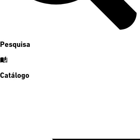
Pesquisa
auto_stories
Catálogo