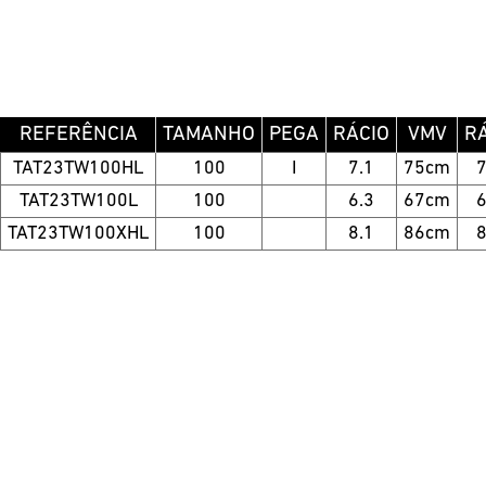
REFERÊNCIA
TAMANHO
PEGA
RÁCIO
VMV
R
TAT23TW100HL
100
I
7.1
75cm
TAT23TW100L
100
6.3
67cm
TAT23TW100XHL
100
8.1
86cm