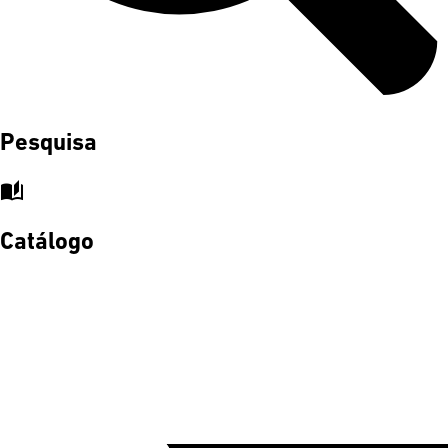
Pesquisa
auto_stories
Catálogo