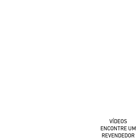
#DaiwaPortugal
Registe-se
VÍDEOS
ENCONTRE UM
REVENDEDOR