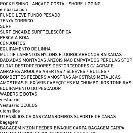
ROCKFISHING
LANÇADO COSTA - SHORE JIGGING
embarcacion
FUNDO LEVE
FUNDO PESADO
TENYA
CORRICO
SURF
SURF ENCAIXE
SURFTELESCÓPICA
PESCA À BOIA
CONJUNTOS
EQUIPAMENTO DE LINHA
MULTIFILAMENTOS
NYLONS
FLUOROCARBONOS
BAIXADAS
BAIXADAS MONTADAS
ANZÓIS NÃO EMPATADOS
PÉROLAS
STOP
FLOAT
DESTORCEDORES
DESTORCEDORES C/ AGRAFE
AGRAFES
ARGOLAS ABERTAS / SLEEVES / BULLES /
BOMBETTES
FEEDERS
AMOSTRAS
AMOSTRAS METÁLICAS
AMOSTRAS FLEXÍVEIS
CABEÇOTES EM CHUMBO
JIGS
TONEIRAS
EQUIPAMENTO DO PESCADOR
WADERS E BOTAS
vestuario
Vestuário
ÓCULOS
utensilios
UTENSÍLIOS
CAIXAS
CAMAROEIROS
SUPORTE DE CANAS
bagagem
BAGAGEM N'ZON FEEDER
BIVAQUE CARPA
BAGAGEM CARPA