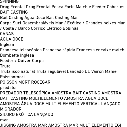
SPINNING
Drag Frontal
Drag Frontal Pesca Forte
Match e Feeder
Cobertos
BAIT CASTING
Bait Casting Água Doce
Bait Casting Mar
Carpa
Surf
Desembraiáveis
Mar / Exótica / Grandes peixes
Mar
/ Costa / Barco
Corrico
Elétrico
Bobinas
CANAS
AGUA DOCE
Inglesa
Francesa telescópica
Francesa rápida
Francesa encaixe match
Bombette
Inglesa
Feeder / Quiver
Carpa
Truta
Truta isco natural
Truta regulável
Lançado UL
Vairon Manié
Poissonmort
POISSON MORT
ROCEGAR
predator
PREDADOR TELESCÓPICA
AMOSTRA BAIT CASTING
AMOSTRA
BAIT CASTING MULTIELEMENTO
AMOSTRA ÁGUA DOCE
AMOSTRA ÁGUA DOCE MULTIELEMENTO
VERTICAL
LANÇADO
MIGRADOR
SILURO
EXÓTICA LANÇADO
mar
JIGGING
AMOSTRA MAR
AMOSTRA MAR MULTIELEMENTO
EGI