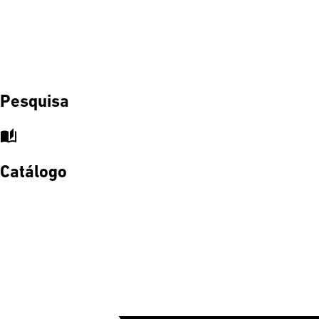
Pesquisa
auto_stories
Catálogo