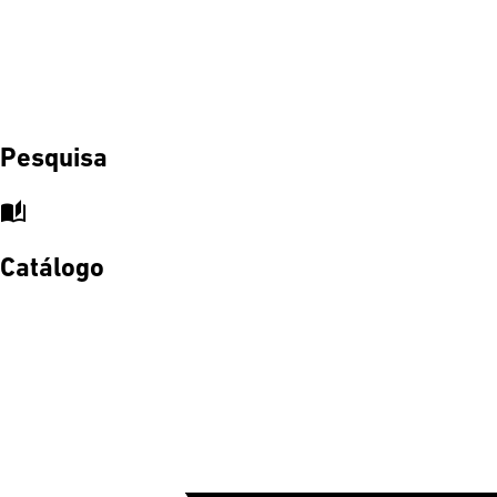
Pesquisa
auto_stories
Catálogo