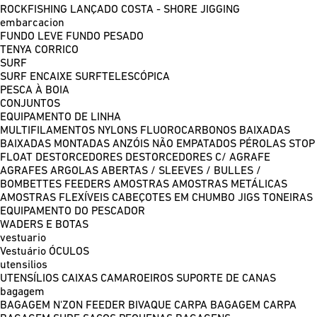
ROCKFISHING
LANÇADO COSTA - SHORE JIGGING
embarcacion
FUNDO LEVE
FUNDO PESADO
TENYA
CORRICO
SURF
SURF ENCAIXE
SURFTELESCÓPICA
PESCA À BOIA
CONJUNTOS
EQUIPAMENTO DE LINHA
MULTIFILAMENTOS
NYLONS
FLUOROCARBONOS
BAIXADAS
BAIXADAS MONTADAS
ANZÓIS NÃO EMPATADOS
PÉROLAS
STOP
FLOAT
DESTORCEDORES
DESTORCEDORES C/ AGRAFE
AGRAFES
ARGOLAS ABERTAS / SLEEVES / BULLES /
BOMBETTES
FEEDERS
AMOSTRAS
AMOSTRAS METÁLICAS
AMOSTRAS FLEXÍVEIS
CABEÇOTES EM CHUMBO
JIGS
TONEIRAS
EQUIPAMENTO DO PESCADOR
WADERS E BOTAS
vestuario
Vestuário
ÓCULOS
utensilios
UTENSÍLIOS
CAIXAS
CAMAROEIROS
SUPORTE DE CANAS
bagagem
BAGAGEM N'ZON FEEDER
BIVAQUE CARPA
BAGAGEM CARPA