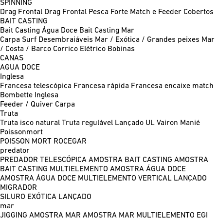
SPINNING
Drag Frontal
Drag Frontal Pesca Forte
Match e Feeder
Cobertos
BAIT CASTING
Bait Casting Água Doce
Bait Casting Mar
Carpa
Surf
Desembraiáveis
Mar / Exótica / Grandes peixes
Mar
/ Costa / Barco
Corrico
Elétrico
Bobinas
CANAS
AGUA DOCE
Inglesa
Francesa telescópica
Francesa rápida
Francesa encaixe match
Bombette
Inglesa
Feeder / Quiver
Carpa
Truta
Truta isco natural
Truta regulável
Lançado UL
Vairon Manié
Poissonmort
POISSON MORT
ROCEGAR
predator
PREDADOR TELESCÓPICA
AMOSTRA BAIT CASTING
AMOSTRA
BAIT CASTING MULTIELEMENTO
AMOSTRA ÁGUA DOCE
AMOSTRA ÁGUA DOCE MULTIELEMENTO
VERTICAL
LANÇADO
MIGRADOR
SILURO
EXÓTICA LANÇADO
mar
JIGGING
AMOSTRA MAR
AMOSTRA MAR MULTIELEMENTO
EGI