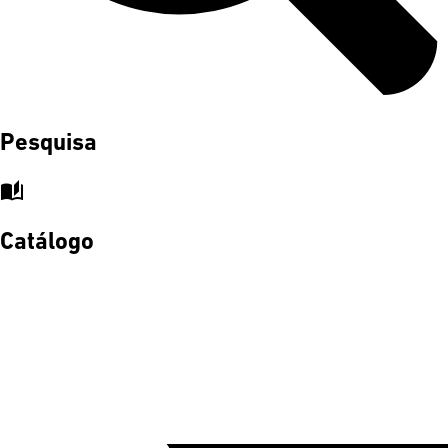
Pesquisa
auto_stories
Catálogo