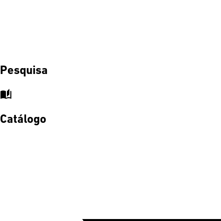
Pesquisa
auto_stories
Catálogo