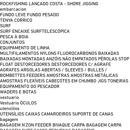
ROCKFISHING
LANÇADO COSTA - SHORE JIGGING
embarcacion
FUNDO LEVE
FUNDO PESADO
TENYA
CORRICO
SURF
SURF ENCAIXE
SURFTELESCÓPICA
PESCA À BOIA
CONJUNTOS
EQUIPAMENTO DE LINHA
MULTIFILAMENTOS
NYLONS
FLUOROCARBONOS
BAIXADAS
BAIXADAS MONTADAS
ANZÓIS NÃO EMPATADOS
PÉROLAS
STOP
FLOAT
DESTORCEDORES
DESTORCEDORES C/ AGRAFE
AGRAFES
ARGOLAS ABERTAS / SLEEVES / BULLES /
BOMBETTES
FEEDERS
AMOSTRAS
AMOSTRAS METÁLICAS
AMOSTRAS FLEXÍVEIS
CABEÇOTES EM CHUMBO
JIGS
TONEIRAS
EQUIPAMENTO DO PESCADOR
WADERS E BOTAS
vestuario
Vestuário
ÓCULOS
utensilios
UTENSÍLIOS
CAIXAS
CAMAROEIROS
SUPORTE DE CANAS
bagagem
BAGAGEM N'ZON FEEDER
BIVAQUE CARPA
BAGAGEM CARPA