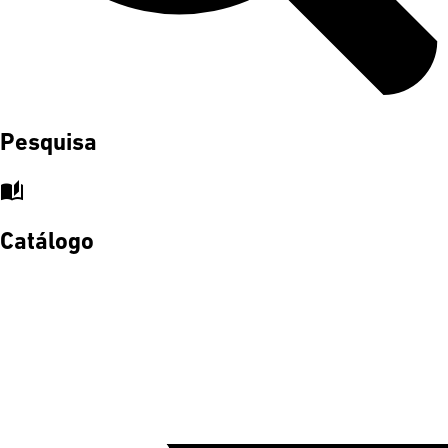
Pesquisa
auto_stories
Catálogo