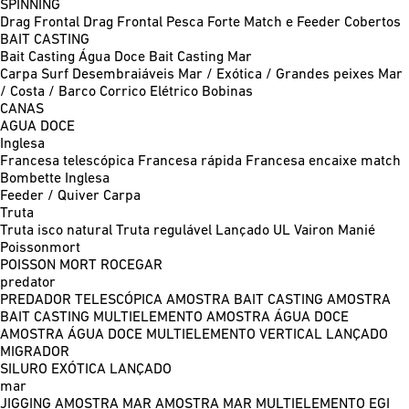
SPINNING
Drag Frontal
Drag Frontal Pesca Forte
Match e Feeder
Cobertos
BAIT CASTING
Bait Casting Água Doce
Bait Casting Mar
Carpa
Surf
Desembraiáveis
Mar / Exótica / Grandes peixes
Mar
/ Costa / Barco
Corrico
Elétrico
Bobinas
CANAS
AGUA DOCE
Inglesa
Francesa telescópica
Francesa rápida
Francesa encaixe match
Bombette
Inglesa
Feeder / Quiver
Carpa
Truta
Truta isco natural
Truta regulável
Lançado UL
Vairon Manié
Poissonmort
POISSON MORT
ROCEGAR
predator
PREDADOR TELESCÓPICA
AMOSTRA BAIT CASTING
AMOSTRA
BAIT CASTING MULTIELEMENTO
AMOSTRA ÁGUA DOCE
AMOSTRA ÁGUA DOCE MULTIELEMENTO
VERTICAL
LANÇADO
MIGRADOR
SILURO
EXÓTICA LANÇADO
mar
JIGGING
AMOSTRA MAR
AMOSTRA MAR MULTIELEMENTO
EGI