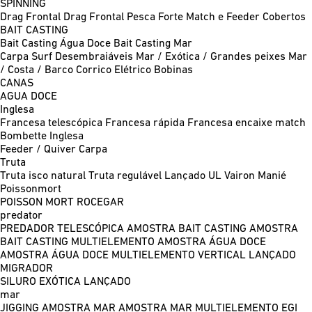
SPINNING
Drag Frontal
Drag Frontal Pesca Forte
Match e Feeder
Cobertos
BAIT CASTING
Bait Casting Água Doce
Bait Casting Mar
Carpa
Surf
Desembraiáveis
Mar / Exótica / Grandes peixes
Mar
/ Costa / Barco
Corrico
Elétrico
Bobinas
CANAS
AGUA DOCE
Inglesa
Francesa telescópica
Francesa rápida
Francesa encaixe match
Bombette
Inglesa
Feeder / Quiver
Carpa
Truta
Truta isco natural
Truta regulável
Lançado UL
Vairon Manié
Poissonmort
POISSON MORT
ROCEGAR
predator
PREDADOR TELESCÓPICA
AMOSTRA BAIT CASTING
AMOSTRA
BAIT CASTING MULTIELEMENTO
AMOSTRA ÁGUA DOCE
AMOSTRA ÁGUA DOCE MULTIELEMENTO
VERTICAL
LANÇADO
MIGRADOR
SILURO
EXÓTICA LANÇADO
mar
JIGGING
AMOSTRA MAR
AMOSTRA MAR MULTIELEMENTO
EGI