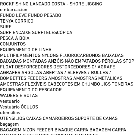
ROCKFISHING
LANÇADO COSTA - SHORE JIGGING
embarcacion
FUNDO LEVE
FUNDO PESADO
TENYA
CORRICO
SURF
SURF ENCAIXE
SURFTELESCÓPICA
PESCA À BOIA
CONJUNTOS
EQUIPAMENTO DE LINHA
MULTIFILAMENTOS
NYLONS
FLUOROCARBONOS
BAIXADAS
BAIXADAS MONTADAS
ANZÓIS NÃO EMPATADOS
PÉROLAS
STOP
FLOAT
DESTORCEDORES
DESTORCEDORES C/ AGRAFE
AGRAFES
ARGOLAS ABERTAS / SLEEVES / BULLES /
BOMBETTES
FEEDERS
AMOSTRAS
AMOSTRAS METÁLICAS
AMOSTRAS FLEXÍVEIS
CABEÇOTES EM CHUMBO
JIGS
TONEIRAS
EQUIPAMENTO DO PESCADOR
WADERS E BOTAS
vestuario
Vestuário
ÓCULOS
utensilios
UTENSÍLIOS
CAIXAS
CAMAROEIROS
SUPORTE DE CANAS
bagagem
BAGAGEM N'ZON FEEDER
BIVAQUE CARPA
BAGAGEM CARPA