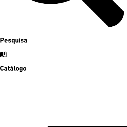
Pesquisa
auto_stories
Catálogo