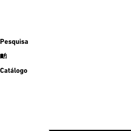
Pesquisa
auto_stories
Catálogo