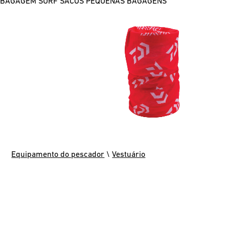
BAGAGEM SURF
SACOS
PEQUENAS BAGAGENS
Equipamento do pescador
\
Vestuário