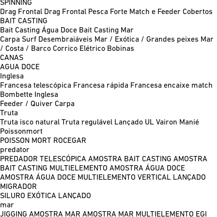
SPINNING
Drag Frontal
Drag Frontal Pesca Forte
Match e Feeder
Cobertos
BAIT CASTING
Bait Casting Água Doce
Bait Casting Mar
Carpa
Surf
Desembraiáveis
Mar / Exótica / Grandes peixes
Mar
/ Costa / Barco
Corrico
Elétrico
Bobinas
CANAS
AGUA DOCE
Inglesa
Francesa telescópica
Francesa rápida
Francesa encaixe match
Bombette
Inglesa
Feeder / Quiver
Carpa
Truta
Truta isco natural
Truta regulável
Lançado UL
Vairon Manié
Poissonmort
POISSON MORT
ROCEGAR
predator
PREDADOR TELESCÓPICA
AMOSTRA BAIT CASTING
AMOSTRA
BAIT CASTING MULTIELEMENTO
AMOSTRA ÁGUA DOCE
AMOSTRA ÁGUA DOCE MULTIELEMENTO
VERTICAL
LANÇADO
MIGRADOR
SILURO
EXÓTICA LANÇADO
mar
JIGGING
AMOSTRA MAR
AMOSTRA MAR MULTIELEMENTO
EGI