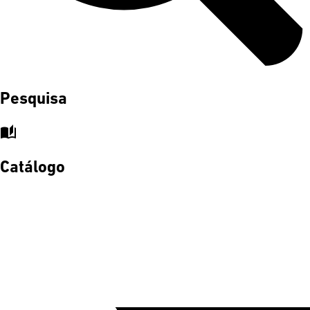
Pesquisa
auto_stories
Catálogo