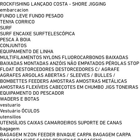
ROCKFISHING
LANÇADO COSTA - SHORE JIGGING
embarcacion
FUNDO LEVE
FUNDO PESADO
TENYA
CORRICO
SURF
SURF ENCAIXE
SURFTELESCÓPICA
PESCA À BOIA
CONJUNTOS
EQUIPAMENTO DE LINHA
MULTIFILAMENTOS
NYLONS
FLUOROCARBONOS
BAIXADAS
BAIXADAS MONTADAS
ANZÓIS NÃO EMPATADOS
PÉROLAS
STOP
FLOAT
DESTORCEDORES
DESTORCEDORES C/ AGRAFE
AGRAFES
ARGOLAS ABERTAS / SLEEVES / BULLES /
BOMBETTES
FEEDERS
AMOSTRAS
AMOSTRAS METÁLICAS
AMOSTRAS FLEXÍVEIS
CABEÇOTES EM CHUMBO
JIGS
TONEIRAS
EQUIPAMENTO DO PESCADOR
WADERS E BOTAS
vestuario
Vestuário
ÓCULOS
utensilios
UTENSÍLIOS
CAIXAS
CAMAROEIROS
SUPORTE DE CANAS
bagagem
BAGAGEM N'ZON FEEDER
BIVAQUE CARPA
BAGAGEM CARPA