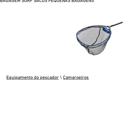
BAGAGEM SURF
SACOS
PEQUENAS BAGAGENS
Equipamento do pescador
\
Camaroeiros