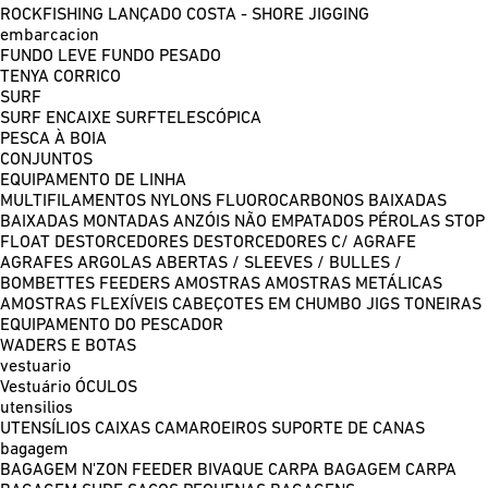
ROCKFISHING
LANÇADO COSTA - SHORE JIGGING
embarcacion
FUNDO LEVE
FUNDO PESADO
TENYA
CORRICO
SURF
SURF ENCAIXE
SURFTELESCÓPICA
PESCA À BOIA
CONJUNTOS
EQUIPAMENTO DE LINHA
MULTIFILAMENTOS
NYLONS
FLUOROCARBONOS
BAIXADAS
BAIXADAS MONTADAS
ANZÓIS NÃO EMPATADOS
PÉROLAS
STOP
FLOAT
DESTORCEDORES
DESTORCEDORES C/ AGRAFE
AGRAFES
ARGOLAS ABERTAS / SLEEVES / BULLES /
BOMBETTES
FEEDERS
AMOSTRAS
AMOSTRAS METÁLICAS
AMOSTRAS FLEXÍVEIS
CABEÇOTES EM CHUMBO
JIGS
TONEIRAS
EQUIPAMENTO DO PESCADOR
WADERS E BOTAS
vestuario
Vestuário
ÓCULOS
utensilios
UTENSÍLIOS
CAIXAS
CAMAROEIROS
SUPORTE DE CANAS
bagagem
BAGAGEM N'ZON FEEDER
BIVAQUE CARPA
BAGAGEM CARPA