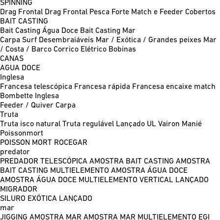
SPINNING
Drag Frontal
Drag Frontal Pesca Forte
Match e Feeder
Cobertos
BAIT CASTING
Bait Casting Água Doce
Bait Casting Mar
Carpa
Surf
Desembraiáveis
Mar / Exótica / Grandes peixes
Mar
/ Costa / Barco
Corrico
Elétrico
Bobinas
CANAS
AGUA DOCE
Inglesa
Francesa telescópica
Francesa rápida
Francesa encaixe match
Bombette
Inglesa
Feeder / Quiver
Carpa
Truta
Truta isco natural
Truta regulável
Lançado UL
Vairon Manié
Poissonmort
POISSON MORT
ROCEGAR
predator
PREDADOR TELESCÓPICA
AMOSTRA BAIT CASTING
AMOSTRA
BAIT CASTING MULTIELEMENTO
AMOSTRA ÁGUA DOCE
AMOSTRA ÁGUA DOCE MULTIELEMENTO
VERTICAL
LANÇADO
MIGRADOR
SILURO
EXÓTICA LANÇADO
mar
JIGGING
AMOSTRA MAR
AMOSTRA MAR MULTIELEMENTO
EGI