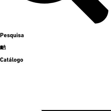
Pesquisa
auto_stories
Catálogo