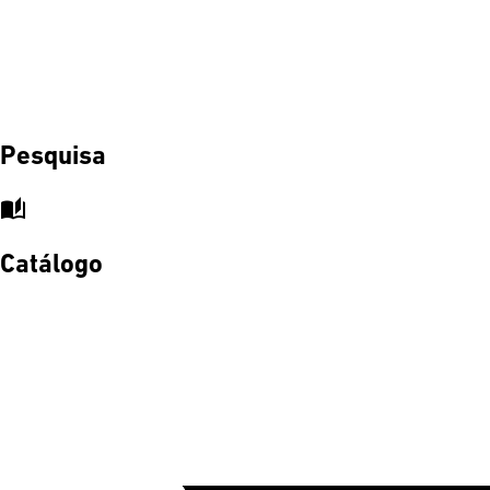
Pesquisa
auto_stories
Catálogo