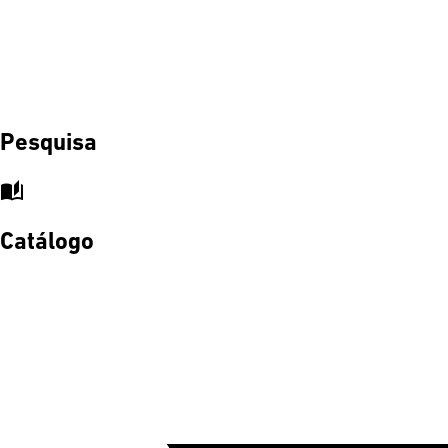
Pesquisa
auto_stories
Catálogo