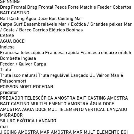
SPINNING
Drag Frontal
Drag Frontal Pesca Forte
Match e Feeder
Cobertos
BAIT CASTING
Bait Casting Água Doce
Bait Casting Mar
Carpa
Surf
Desembraiáveis
Mar / Exótica / Grandes peixes
Mar
/ Costa / Barco
Corrico
Elétrico
Bobinas
CANAS
AGUA DOCE
Inglesa
Francesa telescópica
Francesa rápida
Francesa encaixe match
Bombette
Inglesa
Feeder / Quiver
Carpa
Truta
Truta isco natural
Truta regulável
Lançado UL
Vairon Manié
Poissonmort
POISSON MORT
ROCEGAR
predator
PREDADOR TELESCÓPICA
AMOSTRA BAIT CASTING
AMOSTRA
BAIT CASTING MULTIELEMENTO
AMOSTRA ÁGUA DOCE
AMOSTRA ÁGUA DOCE MULTIELEMENTO
VERTICAL
LANÇADO
MIGRADOR
SILURO
EXÓTICA LANÇADO
mar
JIGGING
AMOSTRA MAR
AMOSTRA MAR MULTIELEMENTO
EGI