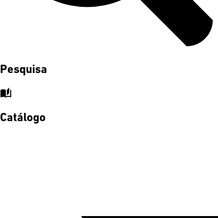
Pesquisa
auto_stories
Catálogo