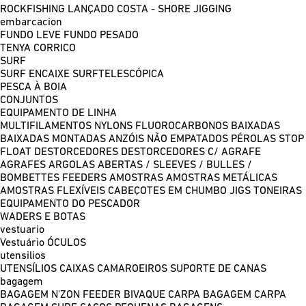
ROCKFISHING
LANÇADO COSTA - SHORE JIGGING
embarcacion
FUNDO LEVE
FUNDO PESADO
TENYA
CORRICO
SURF
SURF ENCAIXE
SURFTELESCÓPICA
PESCA À BOIA
CONJUNTOS
EQUIPAMENTO DE LINHA
MULTIFILAMENTOS
NYLONS
FLUOROCARBONOS
BAIXADAS
BAIXADAS MONTADAS
ANZÓIS NÃO EMPATADOS
PÉROLAS
STOP
FLOAT
DESTORCEDORES
DESTORCEDORES C/ AGRAFE
AGRAFES
ARGOLAS ABERTAS / SLEEVES / BULLES /
BOMBETTES
FEEDERS
AMOSTRAS
AMOSTRAS METÁLICAS
AMOSTRAS FLEXÍVEIS
CABEÇOTES EM CHUMBO
JIGS
TONEIRAS
EQUIPAMENTO DO PESCADOR
WADERS E BOTAS
vestuario
Vestuário
ÓCULOS
utensilios
UTENSÍLIOS
CAIXAS
CAMAROEIROS
SUPORTE DE CANAS
bagagem
BAGAGEM N'ZON FEEDER
BIVAQUE CARPA
BAGAGEM CARPA