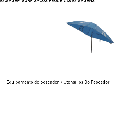
BAGAGEM SURF
SACOS
PEQUENAS BAGAGENS
Equipamento do pescador
\
Utensílios Do Pescador