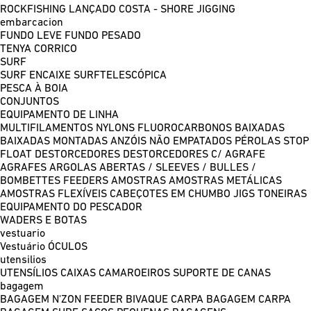
ROCKFISHING
LANÇADO COSTA - SHORE JIGGING
embarcacion
FUNDO LEVE
FUNDO PESADO
TENYA
CORRICO
SURF
SURF ENCAIXE
SURFTELESCÓPICA
PESCA À BOIA
CONJUNTOS
EQUIPAMENTO DE LINHA
MULTIFILAMENTOS
NYLONS
FLUOROCARBONOS
BAIXADAS
BAIXADAS MONTADAS
ANZÓIS NÃO EMPATADOS
PÉROLAS
STOP
FLOAT
DESTORCEDORES
DESTORCEDORES C/ AGRAFE
AGRAFES
ARGOLAS ABERTAS / SLEEVES / BULLES /
BOMBETTES
FEEDERS
AMOSTRAS
AMOSTRAS METÁLICAS
AMOSTRAS FLEXÍVEIS
CABEÇOTES EM CHUMBO
JIGS
TONEIRAS
EQUIPAMENTO DO PESCADOR
WADERS E BOTAS
vestuario
Vestuário
ÓCULOS
utensilios
UTENSÍLIOS
CAIXAS
CAMAROEIROS
SUPORTE DE CANAS
bagagem
BAGAGEM N'ZON FEEDER
BIVAQUE CARPA
BAGAGEM CARPA