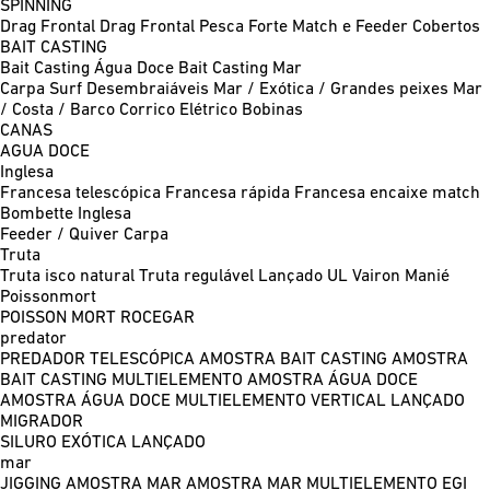
SPINNING
Drag Frontal
Drag Frontal Pesca Forte
Match e Feeder
Cobertos
BAIT CASTING
Bait Casting Água Doce
Bait Casting Mar
Carpa
Surf
Desembraiáveis
Mar / Exótica / Grandes peixes
Mar
/ Costa / Barco
Corrico
Elétrico
Bobinas
CANAS
AGUA DOCE
Inglesa
Francesa telescópica
Francesa rápida
Francesa encaixe match
Bombette
Inglesa
Feeder / Quiver
Carpa
Truta
Truta isco natural
Truta regulável
Lançado UL
Vairon Manié
Poissonmort
POISSON MORT
ROCEGAR
predator
PREDADOR TELESCÓPICA
AMOSTRA BAIT CASTING
AMOSTRA
BAIT CASTING MULTIELEMENTO
AMOSTRA ÁGUA DOCE
AMOSTRA ÁGUA DOCE MULTIELEMENTO
VERTICAL
LANÇADO
MIGRADOR
SILURO
EXÓTICA LANÇADO
mar
JIGGING
AMOSTRA MAR
AMOSTRA MAR MULTIELEMENTO
EGI