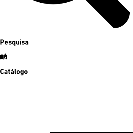
Pesquisa
auto_stories
Catálogo