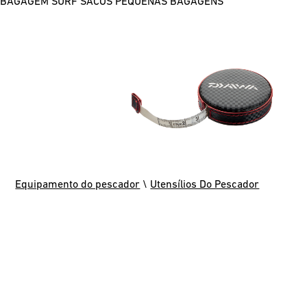
BAGAGEM SURF
SACOS
PEQUENAS BAGAGENS
Equipamento do pescador
\
Utensílios Do Pescador