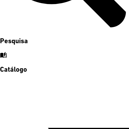
Pesquisa
auto_stories
Catálogo