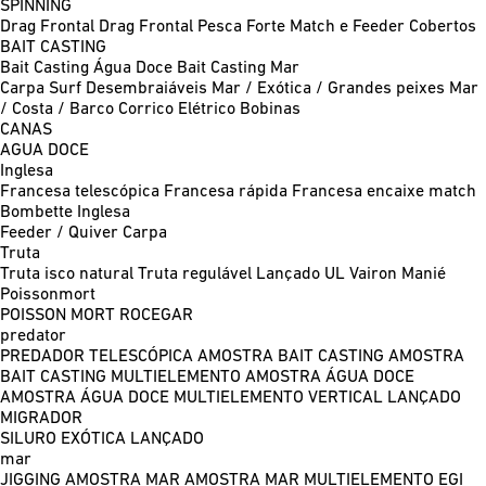
SPINNING
Drag Frontal
Drag Frontal Pesca Forte
Match e Feeder
Cobertos
BAIT CASTING
Bait Casting Água Doce
Bait Casting Mar
Carpa
Surf
Desembraiáveis
Mar / Exótica / Grandes peixes
Mar
/ Costa / Barco
Corrico
Elétrico
Bobinas
CANAS
AGUA DOCE
Inglesa
Francesa telescópica
Francesa rápida
Francesa encaixe match
Bombette
Inglesa
Feeder / Quiver
Carpa
Truta
Truta isco natural
Truta regulável
Lançado UL
Vairon Manié
Poissonmort
POISSON MORT
ROCEGAR
predator
PREDADOR TELESCÓPICA
AMOSTRA BAIT CASTING
AMOSTRA
BAIT CASTING MULTIELEMENTO
AMOSTRA ÁGUA DOCE
AMOSTRA ÁGUA DOCE MULTIELEMENTO
VERTICAL
LANÇADO
MIGRADOR
SILURO
EXÓTICA LANÇADO
mar
JIGGING
AMOSTRA MAR
AMOSTRA MAR MULTIELEMENTO
EGI