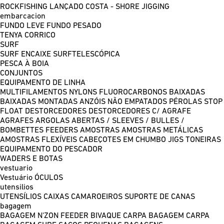
ROCKFISHING
LANÇADO COSTA - SHORE JIGGING
embarcacion
FUNDO LEVE
FUNDO PESADO
TENYA
CORRICO
SURF
SURF ENCAIXE
SURFTELESCÓPICA
PESCA À BOIA
CONJUNTOS
EQUIPAMENTO DE LINHA
MULTIFILAMENTOS
NYLONS
FLUOROCARBONOS
BAIXADAS
BAIXADAS MONTADAS
ANZÓIS NÃO EMPATADOS
PÉROLAS
STOP
FLOAT
DESTORCEDORES
DESTORCEDORES C/ AGRAFE
AGRAFES
ARGOLAS ABERTAS / SLEEVES / BULLES /
BOMBETTES
FEEDERS
AMOSTRAS
AMOSTRAS METÁLICAS
AMOSTRAS FLEXÍVEIS
CABEÇOTES EM CHUMBO
JIGS
TONEIRAS
EQUIPAMENTO DO PESCADOR
WADERS E BOTAS
vestuario
Vestuário
ÓCULOS
utensilios
UTENSÍLIOS
CAIXAS
CAMAROEIROS
SUPORTE DE CANAS
bagagem
BAGAGEM N'ZON FEEDER
BIVAQUE CARPA
BAGAGEM CARPA