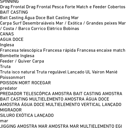
SPINNING
Drag Frontal
Drag Frontal Pesca Forte
Match e Feeder
Cobertos
BAIT CASTING
Bait Casting Água Doce
Bait Casting Mar
Carpa
Surf
Desembraiáveis
Mar / Exótica / Grandes peixes
Mar
/ Costa / Barco
Corrico
Elétrico
Bobinas
CANAS
AGUA DOCE
Inglesa
Francesa telescópica
Francesa rápida
Francesa encaixe match
Bombette
Inglesa
Feeder / Quiver
Carpa
Truta
Truta isco natural
Truta regulável
Lançado UL
Vairon Manié
Poissonmort
POISSON MORT
ROCEGAR
predator
PREDADOR TELESCÓPICA
AMOSTRA BAIT CASTING
AMOSTRA
BAIT CASTING MULTIELEMENTO
AMOSTRA ÁGUA DOCE
AMOSTRA ÁGUA DOCE MULTIELEMENTO
VERTICAL
LANÇADO
MIGRADOR
SILURO
EXÓTICA LANÇADO
mar
JIGGING
AMOSTRA MAR
AMOSTRA MAR MULTIELEMENTO
EGI