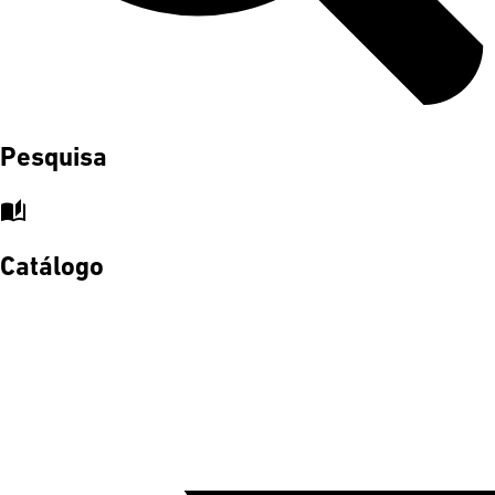
Pesquisa
auto_stories
Catálogo