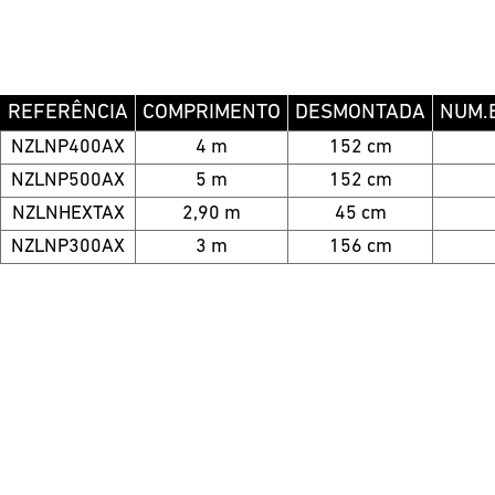
REFERÊNCIA
COMPRIMENTO
DESMONTADA
NUM.
NZLNP400AX
4 m
152 cm
NZLNP500AX
5 m
152 cm
NZLNHEXTAX
2,90 m
45 cm
NZLNP300AX
3 m
156 cm