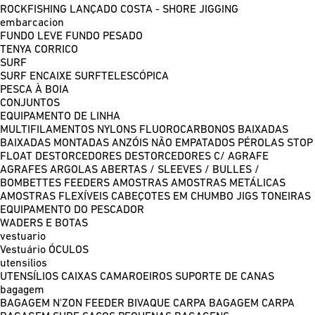
ROCKFISHING
LANÇADO COSTA - SHORE JIGGING
embarcacion
FUNDO LEVE
FUNDO PESADO
TENYA
CORRICO
SURF
SURF ENCAIXE
SURFTELESCÓPICA
PESCA À BOIA
CONJUNTOS
EQUIPAMENTO DE LINHA
MULTIFILAMENTOS
NYLONS
FLUOROCARBONOS
BAIXADAS
BAIXADAS MONTADAS
ANZÓIS NÃO EMPATADOS
PÉROLAS
STOP
FLOAT
DESTORCEDORES
DESTORCEDORES C/ AGRAFE
AGRAFES
ARGOLAS ABERTAS / SLEEVES / BULLES /
BOMBETTES
FEEDERS
AMOSTRAS
AMOSTRAS METÁLICAS
AMOSTRAS FLEXÍVEIS
CABEÇOTES EM CHUMBO
JIGS
TONEIRAS
EQUIPAMENTO DO PESCADOR
WADERS E BOTAS
vestuario
Vestuário
ÓCULOS
utensilios
UTENSÍLIOS
CAIXAS
CAMAROEIROS
SUPORTE DE CANAS
bagagem
BAGAGEM N'ZON FEEDER
BIVAQUE CARPA
BAGAGEM CARPA