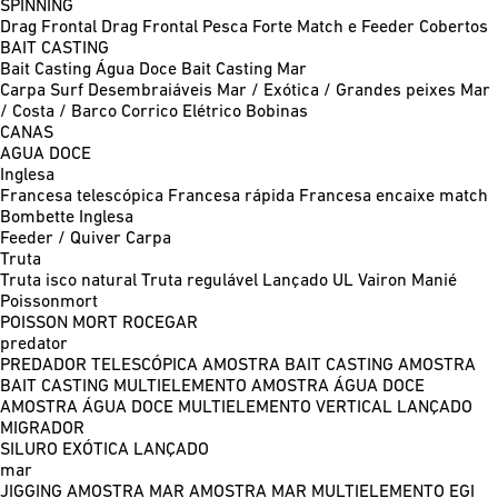
SPINNING
Drag Frontal
Drag Frontal Pesca Forte
Match e Feeder
Cobertos
BAIT CASTING
Bait Casting Água Doce
Bait Casting Mar
Carpa
Surf
Desembraiáveis
Mar / Exótica / Grandes peixes
Mar
/ Costa / Barco
Corrico
Elétrico
Bobinas
CANAS
AGUA DOCE
Inglesa
Francesa telescópica
Francesa rápida
Francesa encaixe match
Bombette
Inglesa
Feeder / Quiver
Carpa
Truta
Truta isco natural
Truta regulável
Lançado UL
Vairon Manié
Poissonmort
POISSON MORT
ROCEGAR
predator
PREDADOR TELESCÓPICA
AMOSTRA BAIT CASTING
AMOSTRA
BAIT CASTING MULTIELEMENTO
AMOSTRA ÁGUA DOCE
AMOSTRA ÁGUA DOCE MULTIELEMENTO
VERTICAL
LANÇADO
MIGRADOR
SILURO
EXÓTICA LANÇADO
mar
JIGGING
AMOSTRA MAR
AMOSTRA MAR MULTIELEMENTO
EGI