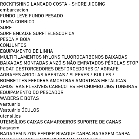
ROCKFISHING
LANÇADO COSTA - SHORE JIGGING
embarcacion
FUNDO LEVE
FUNDO PESADO
TENYA
CORRICO
SURF
SURF ENCAIXE
SURFTELESCÓPICA
PESCA À BOIA
CONJUNTOS
EQUIPAMENTO DE LINHA
MULTIFILAMENTOS
NYLONS
FLUOROCARBONOS
BAIXADAS
BAIXADAS MONTADAS
ANZÓIS NÃO EMPATADOS
PÉROLAS
STOP
FLOAT
DESTORCEDORES
DESTORCEDORES C/ AGRAFE
AGRAFES
ARGOLAS ABERTAS / SLEEVES / BULLES /
BOMBETTES
FEEDERS
AMOSTRAS
AMOSTRAS METÁLICAS
AMOSTRAS FLEXÍVEIS
CABEÇOTES EM CHUMBO
JIGS
TONEIRAS
EQUIPAMENTO DO PESCADOR
WADERS E BOTAS
vestuario
Vestuário
ÓCULOS
utensilios
UTENSÍLIOS
CAIXAS
CAMAROEIROS
SUPORTE DE CANAS
bagagem
BAGAGEM N'ZON FEEDER
BIVAQUE CARPA
BAGAGEM CARPA