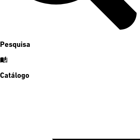
Pesquisa
auto_stories
Catálogo