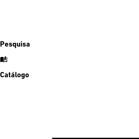
Pesquisa
auto_stories
Catálogo