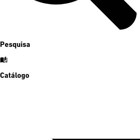
Pesquisa
auto_stories
Catálogo