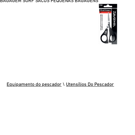
BAGAGEM SURF
SACOS
PEQUENAS BAGAGENS
Equipamento do pescador
\
Utensílios Do Pescador