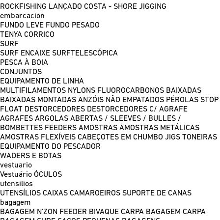
ROCKFISHING
LANÇADO COSTA - SHORE JIGGING
embarcacion
FUNDO LEVE
FUNDO PESADO
TENYA
CORRICO
SURF
SURF ENCAIXE
SURFTELESCÓPICA
PESCA À BOIA
CONJUNTOS
EQUIPAMENTO DE LINHA
MULTIFILAMENTOS
NYLONS
FLUOROCARBONOS
BAIXADAS
BAIXADAS MONTADAS
ANZÓIS NÃO EMPATADOS
PÉROLAS
STOP
FLOAT
DESTORCEDORES
DESTORCEDORES C/ AGRAFE
AGRAFES
ARGOLAS ABERTAS / SLEEVES / BULLES /
BOMBETTES
FEEDERS
AMOSTRAS
AMOSTRAS METÁLICAS
AMOSTRAS FLEXÍVEIS
CABEÇOTES EM CHUMBO
JIGS
TONEIRAS
EQUIPAMENTO DO PESCADOR
WADERS E BOTAS
vestuario
Vestuário
ÓCULOS
utensilios
UTENSÍLIOS
CAIXAS
CAMAROEIROS
SUPORTE DE CANAS
bagagem
BAGAGEM N'ZON FEEDER
BIVAQUE CARPA
BAGAGEM CARPA