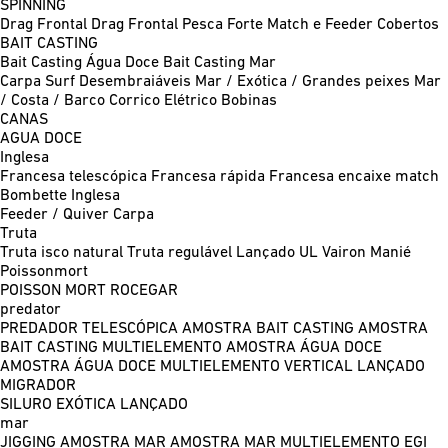
SPINNING
Drag Frontal
Drag Frontal Pesca Forte
Match e Feeder
Cobertos
BAIT CASTING
Bait Casting Água Doce
Bait Casting Mar
Carpa
Surf
Desembraiáveis
Mar / Exótica / Grandes peixes
Mar
/ Costa / Barco
Corrico
Elétrico
Bobinas
CANAS
AGUA DOCE
Inglesa
Francesa telescópica
Francesa rápida
Francesa encaixe match
Bombette
Inglesa
Feeder / Quiver
Carpa
Truta
Truta isco natural
Truta regulável
Lançado UL
Vairon Manié
Poissonmort
POISSON MORT
ROCEGAR
predator
PREDADOR TELESCÓPICA
AMOSTRA BAIT CASTING
AMOSTRA
BAIT CASTING MULTIELEMENTO
AMOSTRA ÁGUA DOCE
AMOSTRA ÁGUA DOCE MULTIELEMENTO
VERTICAL
LANÇADO
MIGRADOR
SILURO
EXÓTICA LANÇADO
mar
JIGGING
AMOSTRA MAR
AMOSTRA MAR MULTIELEMENTO
EGI