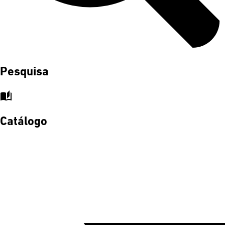
Pesquisa
auto_stories
Catálogo