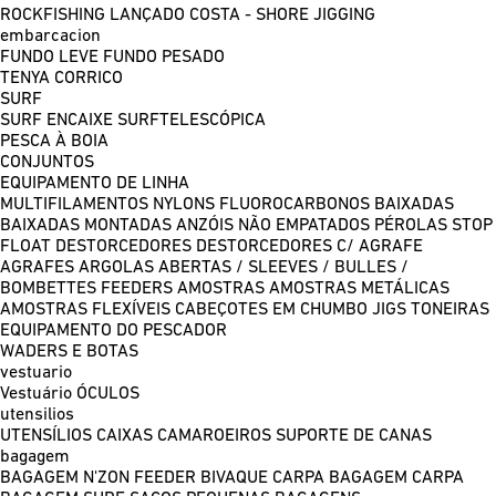
ROCKFISHING
LANÇADO COSTA - SHORE JIGGING
embarcacion
FUNDO LEVE
FUNDO PESADO
TENYA
CORRICO
SURF
SURF ENCAIXE
SURFTELESCÓPICA
PESCA À BOIA
CONJUNTOS
EQUIPAMENTO DE LINHA
MULTIFILAMENTOS
NYLONS
FLUOROCARBONOS
BAIXADAS
BAIXADAS MONTADAS
ANZÓIS NÃO EMPATADOS
PÉROLAS
STOP
FLOAT
DESTORCEDORES
DESTORCEDORES C/ AGRAFE
AGRAFES
ARGOLAS ABERTAS / SLEEVES / BULLES /
BOMBETTES
FEEDERS
AMOSTRAS
AMOSTRAS METÁLICAS
AMOSTRAS FLEXÍVEIS
CABEÇOTES EM CHUMBO
JIGS
TONEIRAS
EQUIPAMENTO DO PESCADOR
WADERS E BOTAS
vestuario
Vestuário
ÓCULOS
utensilios
UTENSÍLIOS
CAIXAS
CAMAROEIROS
SUPORTE DE CANAS
bagagem
BAGAGEM N'ZON FEEDER
BIVAQUE CARPA
BAGAGEM CARPA