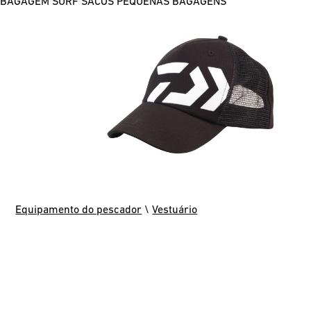
BAGAGEM SURF
SACOS
PEQUENAS BAGAGENS
Equipamento do pescador
\
Vestuário