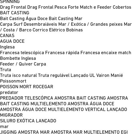
SPINNING
Drag Frontal
Drag Frontal Pesca Forte
Match e Feeder
Cobertos
BAIT CASTING
Bait Casting Água Doce
Bait Casting Mar
Carpa
Surf
Desembraiáveis
Mar / Exótica / Grandes peixes
Mar
/ Costa / Barco
Corrico
Elétrico
Bobinas
CANAS
AGUA DOCE
Inglesa
Francesa telescópica
Francesa rápida
Francesa encaixe match
Bombette
Inglesa
Feeder / Quiver
Carpa
Truta
Truta isco natural
Truta regulável
Lançado UL
Vairon Manié
Poissonmort
POISSON MORT
ROCEGAR
predator
PREDADOR TELESCÓPICA
AMOSTRA BAIT CASTING
AMOSTRA
BAIT CASTING MULTIELEMENTO
AMOSTRA ÁGUA DOCE
AMOSTRA ÁGUA DOCE MULTIELEMENTO
VERTICAL
LANÇADO
MIGRADOR
SILURO
EXÓTICA LANÇADO
mar
JIGGING
AMOSTRA MAR
AMOSTRA MAR MULTIELEMENTO
EGI