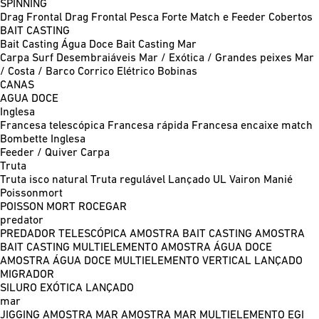
SPINNING
Drag Frontal
Drag Frontal Pesca Forte
Match e Feeder
Cobertos
BAIT CASTING
Bait Casting Água Doce
Bait Casting Mar
Carpa
Surf
Desembraiáveis
Mar / Exótica / Grandes peixes
Mar
/ Costa / Barco
Corrico
Elétrico
Bobinas
CANAS
AGUA DOCE
Inglesa
Francesa telescópica
Francesa rápida
Francesa encaixe match
Bombette
Inglesa
Feeder / Quiver
Carpa
Truta
Truta isco natural
Truta regulável
Lançado UL
Vairon Manié
Poissonmort
POISSON MORT
ROCEGAR
predator
PREDADOR TELESCÓPICA
AMOSTRA BAIT CASTING
AMOSTRA
BAIT CASTING MULTIELEMENTO
AMOSTRA ÁGUA DOCE
AMOSTRA ÁGUA DOCE MULTIELEMENTO
VERTICAL
LANÇADO
MIGRADOR
SILURO
EXÓTICA LANÇADO
mar
JIGGING
AMOSTRA MAR
AMOSTRA MAR MULTIELEMENTO
EGI