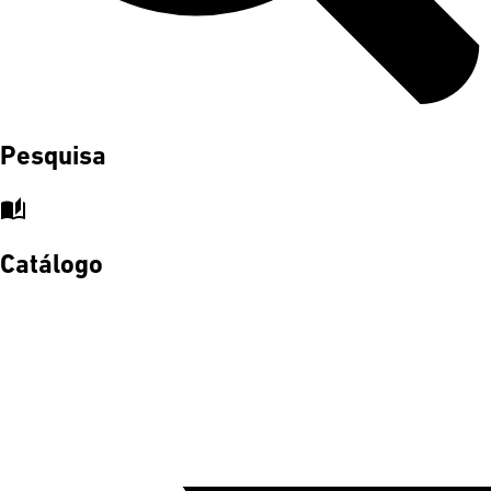
Pesquisa
auto_stories
Catálogo