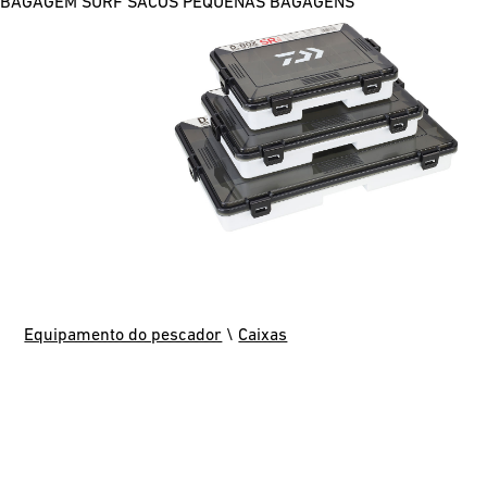
BAGAGEM SURF
SACOS
PEQUENAS BAGAGENS
Equipamento do pescador
\
Caixas