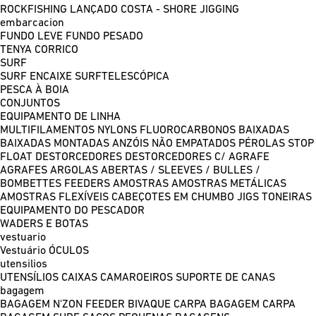
ROCKFISHING
LANÇADO COSTA - SHORE JIGGING
embarcacion
FUNDO LEVE
FUNDO PESADO
TENYA
CORRICO
SURF
SURF ENCAIXE
SURFTELESCÓPICA
PESCA À BOIA
CONJUNTOS
EQUIPAMENTO DE LINHA
MULTIFILAMENTOS
NYLONS
FLUOROCARBONOS
BAIXADAS
BAIXADAS MONTADAS
ANZÓIS NÃO EMPATADOS
PÉROLAS
STOP
FLOAT
DESTORCEDORES
DESTORCEDORES C/ AGRAFE
AGRAFES
ARGOLAS ABERTAS / SLEEVES / BULLES /
BOMBETTES
FEEDERS
AMOSTRAS
AMOSTRAS METÁLICAS
AMOSTRAS FLEXÍVEIS
CABEÇOTES EM CHUMBO
JIGS
TONEIRAS
EQUIPAMENTO DO PESCADOR
WADERS E BOTAS
vestuario
Vestuário
ÓCULOS
utensilios
UTENSÍLIOS
CAIXAS
CAMAROEIROS
SUPORTE DE CANAS
bagagem
BAGAGEM N'ZON FEEDER
BIVAQUE CARPA
BAGAGEM CARPA