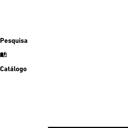
Pesquisa
auto_stories
Catálogo