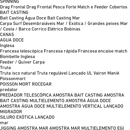
SPINNING
Drag Frontal
Drag Frontal Pesca Forte
Match e Feeder
Cobertos
BAIT CASTING
Bait Casting Água Doce
Bait Casting Mar
Carpa
Surf
Desembraiáveis
Mar / Exótica / Grandes peixes
Mar
/ Costa / Barco
Corrico
Elétrico
Bobinas
CANAS
AGUA DOCE
Inglesa
Francesa telescópica
Francesa rápida
Francesa encaixe match
Bombette
Inglesa
Feeder / Quiver
Carpa
Truta
Truta isco natural
Truta regulável
Lançado UL
Vairon Manié
Poissonmort
POISSON MORT
ROCEGAR
predator
PREDADOR TELESCÓPICA
AMOSTRA BAIT CASTING
AMOSTRA
BAIT CASTING MULTIELEMENTO
AMOSTRA ÁGUA DOCE
AMOSTRA ÁGUA DOCE MULTIELEMENTO
VERTICAL
LANÇADO
MIGRADOR
SILURO
EXÓTICA LANÇADO
mar
JIGGING
AMOSTRA MAR
AMOSTRA MAR MULTIELEMENTO
EGI