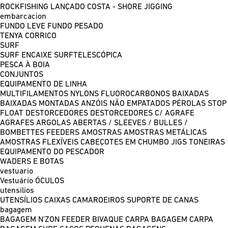
ROCKFISHING
LANÇADO COSTA - SHORE JIGGING
embarcacion
FUNDO LEVE
FUNDO PESADO
TENYA
CORRICO
SURF
SURF ENCAIXE
SURFTELESCÓPICA
PESCA À BOIA
CONJUNTOS
EQUIPAMENTO DE LINHA
MULTIFILAMENTOS
NYLONS
FLUOROCARBONOS
BAIXADAS
BAIXADAS MONTADAS
ANZÓIS NÃO EMPATADOS
PÉROLAS
STOP
FLOAT
DESTORCEDORES
DESTORCEDORES C/ AGRAFE
AGRAFES
ARGOLAS ABERTAS / SLEEVES / BULLES /
BOMBETTES
FEEDERS
AMOSTRAS
AMOSTRAS METÁLICAS
AMOSTRAS FLEXÍVEIS
CABEÇOTES EM CHUMBO
JIGS
TONEIRAS
EQUIPAMENTO DO PESCADOR
WADERS E BOTAS
vestuario
Vestuário
ÓCULOS
utensilios
UTENSÍLIOS
CAIXAS
CAMAROEIROS
SUPORTE DE CANAS
bagagem
BAGAGEM N'ZON FEEDER
BIVAQUE CARPA
BAGAGEM CARPA