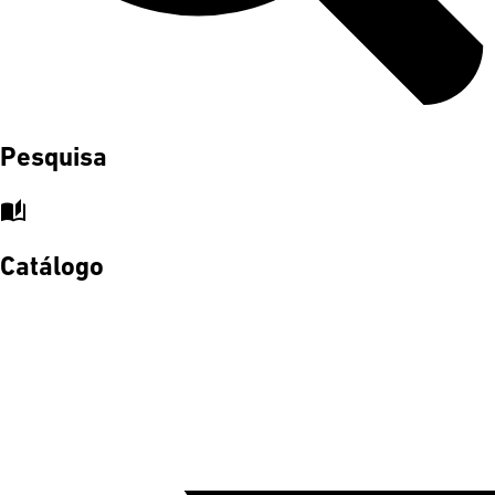
Pesquisa
auto_stories
Catálogo