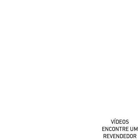
#DaiwaPortugal
Registe-se
VÍDEOS
ENCONTRE UM
REVENDEDOR