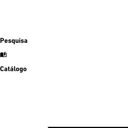
Pesquisa
auto_stories
Catálogo