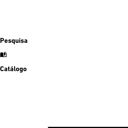
Pesquisa
auto_stories
Catálogo