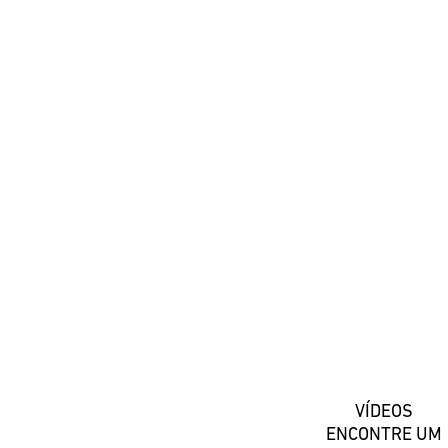
#DaiwaPortugal
Registe-se
VÍDEOS
ENCONTRE UM