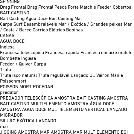
SPINNING
Drag Frontal
Drag Frontal Pesca Forte
Match e Feeder
Cobertos
BAIT CASTING
Bait Casting Água Doce
Bait Casting Mar
Carpa
Surf
Desembraiáveis
Mar / Exótica / Grandes peixes
Mar
/ Costa / Barco
Corrico
Elétrico
Bobinas
CANAS
AGUA DOCE
Inglesa
Francesa telescópica
Francesa rápida
Francesa encaixe match
Bombette
Inglesa
Feeder / Quiver
Carpa
Truta
Truta isco natural
Truta regulável
Lançado UL
Vairon Manié
Poissonmort
POISSON MORT
ROCEGAR
predator
PREDADOR TELESCÓPICA
AMOSTRA BAIT CASTING
AMOSTRA
BAIT CASTING MULTIELEMENTO
AMOSTRA ÁGUA DOCE
AMOSTRA ÁGUA DOCE MULTIELEMENTO
VERTICAL
LANÇADO
MIGRADOR
SILURO
EXÓTICA LANÇADO
mar
JIGGING
AMOSTRA MAR
AMOSTRA MAR MULTIELEMENTO
EGI