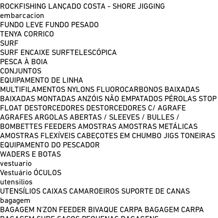
ROCKFISHING
LANÇADO COSTA - SHORE JIGGING
embarcacion
FUNDO LEVE
FUNDO PESADO
TENYA
CORRICO
SURF
SURF ENCAIXE
SURFTELESCÓPICA
PESCA À BOIA
CONJUNTOS
EQUIPAMENTO DE LINHA
MULTIFILAMENTOS
NYLONS
FLUOROCARBONOS
BAIXADAS
BAIXADAS MONTADAS
ANZÓIS NÃO EMPATADOS
PÉROLAS
STOP
FLOAT
DESTORCEDORES
DESTORCEDORES C/ AGRAFE
AGRAFES
ARGOLAS ABERTAS / SLEEVES / BULLES /
BOMBETTES
FEEDERS
AMOSTRAS
AMOSTRAS METÁLICAS
AMOSTRAS FLEXÍVEIS
CABEÇOTES EM CHUMBO
JIGS
TONEIRAS
EQUIPAMENTO DO PESCADOR
WADERS E BOTAS
vestuario
Vestuário
ÓCULOS
utensilios
UTENSÍLIOS
CAIXAS
CAMAROEIROS
SUPORTE DE CANAS
bagagem
BAGAGEM N'ZON FEEDER
BIVAQUE CARPA
BAGAGEM CARPA