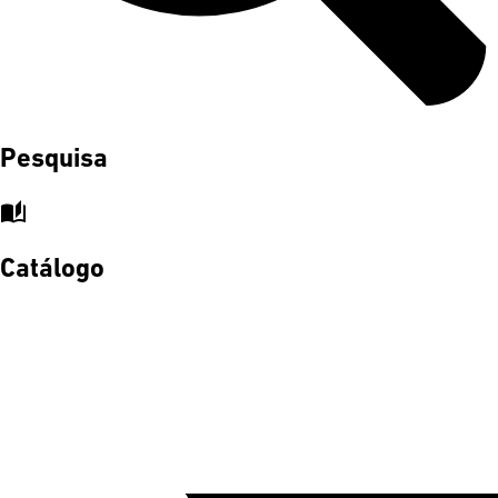
Pesquisa
auto_stories
Catálogo