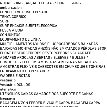
ROCKFISHING
LANÇADO COSTA - SHORE JIGGING
embarcacion
FUNDO LEVE
FUNDO PESADO
TENYA
CORRICO
SURF
SURF ENCAIXE
SURFTELESCÓPICA
PESCA À BOIA
CONJUNTOS
EQUIPAMENTO DE LINHA
MULTIFILAMENTOS
NYLONS
FLUOROCARBONOS
BAIXADAS
BAIXADAS MONTADAS
ANZÓIS NÃO EMPATADOS
PÉROLAS
STOP
FLOAT
DESTORCEDORES
DESTORCEDORES C/ AGRAFE
AGRAFES
ARGOLAS ABERTAS / SLEEVES / BULLES /
BOMBETTES
FEEDERS
AMOSTRAS
AMOSTRAS METÁLICAS
AMOSTRAS FLEXÍVEIS
CABEÇOTES EM CHUMBO
JIGS
TONEIRAS
EQUIPAMENTO DO PESCADOR
WADERS E BOTAS
vestuario
Vestuário
ÓCULOS
utensilios
UTENSÍLIOS
CAIXAS
CAMAROEIROS
SUPORTE DE CANAS
bagagem
BAGAGEM N'ZON FEEDER
BIVAQUE CARPA
BAGAGEM CARPA