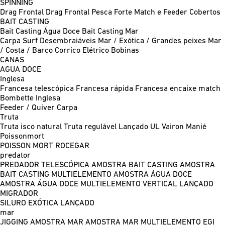
SPINNING
Drag Frontal
Drag Frontal Pesca Forte
Match e Feeder
Cobertos
BAIT CASTING
Bait Casting Água Doce
Bait Casting Mar
Carpa
Surf
Desembraiáveis
Mar / Exótica / Grandes peixes
Mar
/ Costa / Barco
Corrico
Elétrico
Bobinas
CANAS
AGUA DOCE
Inglesa
Francesa telescópica
Francesa rápida
Francesa encaixe match
Bombette
Inglesa
Feeder / Quiver
Carpa
Truta
Truta isco natural
Truta regulável
Lançado UL
Vairon Manié
Poissonmort
POISSON MORT
ROCEGAR
predator
PREDADOR TELESCÓPICA
AMOSTRA BAIT CASTING
AMOSTRA
BAIT CASTING MULTIELEMENTO
AMOSTRA ÁGUA DOCE
AMOSTRA ÁGUA DOCE MULTIELEMENTO
VERTICAL
LANÇADO
MIGRADOR
SILURO
EXÓTICA LANÇADO
mar
JIGGING
AMOSTRA MAR
AMOSTRA MAR MULTIELEMENTO
EGI