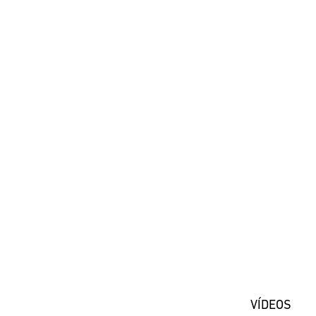
#DaiwaPortugal
Registe-se
VÍDEOS