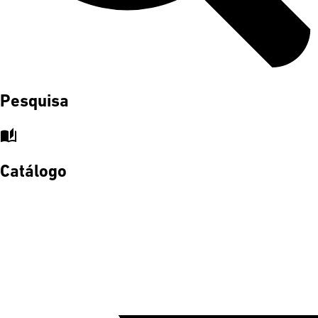
Pesquisa
auto_stories
Catálogo