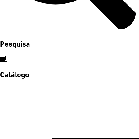
Pesquisa
auto_stories
Catálogo