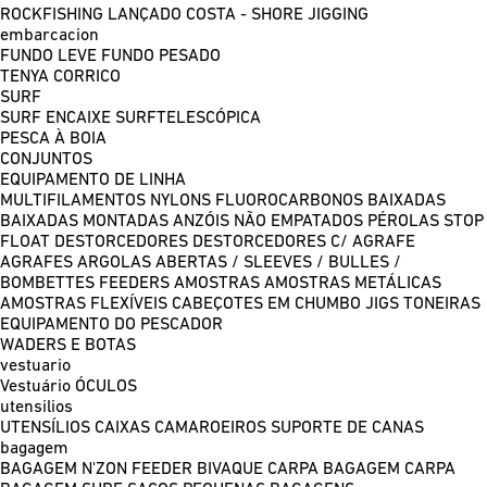
ROCKFISHING
LANÇADO COSTA - SHORE JIGGING
embarcacion
FUNDO LEVE
FUNDO PESADO
TENYA
CORRICO
SURF
SURF ENCAIXE
SURFTELESCÓPICA
PESCA À BOIA
CONJUNTOS
EQUIPAMENTO DE LINHA
MULTIFILAMENTOS
NYLONS
FLUOROCARBONOS
BAIXADAS
BAIXADAS MONTADAS
ANZÓIS NÃO EMPATADOS
PÉROLAS
STOP
FLOAT
DESTORCEDORES
DESTORCEDORES C/ AGRAFE
AGRAFES
ARGOLAS ABERTAS / SLEEVES / BULLES /
BOMBETTES
FEEDERS
AMOSTRAS
AMOSTRAS METÁLICAS
AMOSTRAS FLEXÍVEIS
CABEÇOTES EM CHUMBO
JIGS
TONEIRAS
EQUIPAMENTO DO PESCADOR
WADERS E BOTAS
vestuario
Vestuário
ÓCULOS
utensilios
UTENSÍLIOS
CAIXAS
CAMAROEIROS
SUPORTE DE CANAS
bagagem
BAGAGEM N'ZON FEEDER
BIVAQUE CARPA
BAGAGEM CARPA