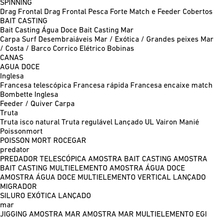
SPINNING
Drag Frontal
Drag Frontal Pesca Forte
Match e Feeder
Cobertos
BAIT CASTING
Bait Casting Água Doce
Bait Casting Mar
Carpa
Surf
Desembraiáveis
Mar / Exótica / Grandes peixes
Mar
/ Costa / Barco
Corrico
Elétrico
Bobinas
CANAS
AGUA DOCE
Inglesa
Francesa telescópica
Francesa rápida
Francesa encaixe match
Bombette
Inglesa
Feeder / Quiver
Carpa
Truta
Truta isco natural
Truta regulável
Lançado UL
Vairon Manié
Poissonmort
POISSON MORT
ROCEGAR
predator
PREDADOR TELESCÓPICA
AMOSTRA BAIT CASTING
AMOSTRA
BAIT CASTING MULTIELEMENTO
AMOSTRA ÁGUA DOCE
AMOSTRA ÁGUA DOCE MULTIELEMENTO
VERTICAL
LANÇADO
MIGRADOR
SILURO
EXÓTICA LANÇADO
mar
JIGGING
AMOSTRA MAR
AMOSTRA MAR MULTIELEMENTO
EGI