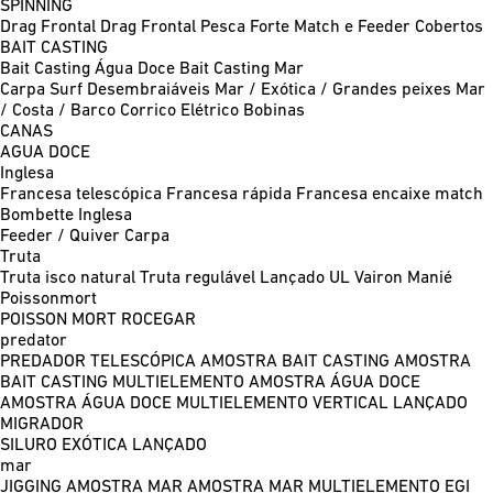
SPINNING
Drag Frontal
Drag Frontal Pesca Forte
Match e Feeder
Cobertos
BAIT CASTING
Bait Casting Água Doce
Bait Casting Mar
Carpa
Surf
Desembraiáveis
Mar / Exótica / Grandes peixes
Mar
/ Costa / Barco
Corrico
Elétrico
Bobinas
CANAS
AGUA DOCE
Inglesa
Francesa telescópica
Francesa rápida
Francesa encaixe match
Bombette
Inglesa
Feeder / Quiver
Carpa
Truta
Truta isco natural
Truta regulável
Lançado UL
Vairon Manié
Poissonmort
POISSON MORT
ROCEGAR
predator
PREDADOR TELESCÓPICA
AMOSTRA BAIT CASTING
AMOSTRA
BAIT CASTING MULTIELEMENTO
AMOSTRA ÁGUA DOCE
AMOSTRA ÁGUA DOCE MULTIELEMENTO
VERTICAL
LANÇADO
MIGRADOR
SILURO
EXÓTICA LANÇADO
mar
JIGGING
AMOSTRA MAR
AMOSTRA MAR MULTIELEMENTO
EGI