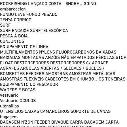
ROCKFISHING
LANÇADO COSTA - SHORE JIGGING
embarcacion
FUNDO LEVE
FUNDO PESADO
TENYA
CORRICO
SURF
SURF ENCAIXE
SURFTELESCÓPICA
PESCA À BOIA
CONJUNTOS
EQUIPAMENTO DE LINHA
MULTIFILAMENTOS
NYLONS
FLUOROCARBONOS
BAIXADAS
BAIXADAS MONTADAS
ANZÓIS NÃO EMPATADOS
PÉROLAS
STOP
FLOAT
DESTORCEDORES
DESTORCEDORES C/ AGRAFE
AGRAFES
ARGOLAS ABERTAS / SLEEVES / BULLES /
BOMBETTES
FEEDERS
AMOSTRAS
AMOSTRAS METÁLICAS
AMOSTRAS FLEXÍVEIS
CABEÇOTES EM CHUMBO
JIGS
TONEIRAS
EQUIPAMENTO DO PESCADOR
WADERS E BOTAS
vestuario
Vestuário
ÓCULOS
utensilios
UTENSÍLIOS
CAIXAS
CAMAROEIROS
SUPORTE DE CANAS
bagagem
BAGAGEM N'ZON FEEDER
BIVAQUE CARPA
BAGAGEM CARPA