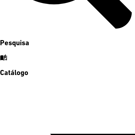
Pesquisa
auto_stories
Catálogo