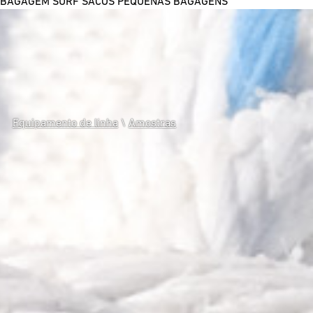
BAGAGEM SURF
SACOS
PEQUENAS BAGAGENS
Equipamento de linha
\
Amostras