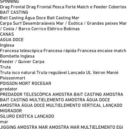
SPINNING
Drag Frontal
Drag Frontal Pesca Forte
Match e Feeder
Cobertos
BAIT CASTING
Bait Casting Água Doce
Bait Casting Mar
Carpa
Surf
Desembraiáveis
Mar / Exótica / Grandes peixes
Mar
/ Costa / Barco
Corrico
Elétrico
Bobinas
CANAS
AGUA DOCE
Inglesa
Francesa telescópica
Francesa rápida
Francesa encaixe match
Bombette
Inglesa
Feeder / Quiver
Carpa
Truta
Truta isco natural
Truta regulável
Lançado UL
Vairon Manié
Poissonmort
POISSON MORT
ROCEGAR
predator
PREDADOR TELESCÓPICA
AMOSTRA BAIT CASTING
AMOSTRA
BAIT CASTING MULTIELEMENTO
AMOSTRA ÁGUA DOCE
AMOSTRA ÁGUA DOCE MULTIELEMENTO
VERTICAL
LANÇADO
MIGRADOR
SILURO
EXÓTICA LANÇADO
mar
JIGGING
AMOSTRA MAR
AMOSTRA MAR MULTIELEMENTO
EGI