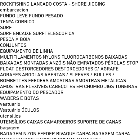
ROCKFISHING
LANÇADO COSTA - SHORE JIGGING
embarcacion
FUNDO LEVE
FUNDO PESADO
TENYA
CORRICO
SURF
SURF ENCAIXE
SURFTELESCÓPICA
PESCA À BOIA
CONJUNTOS
EQUIPAMENTO DE LINHA
MULTIFILAMENTOS
NYLONS
FLUOROCARBONOS
BAIXADAS
BAIXADAS MONTADAS
ANZÓIS NÃO EMPATADOS
PÉROLAS
STOP
FLOAT
DESTORCEDORES
DESTORCEDORES C/ AGRAFE
AGRAFES
ARGOLAS ABERTAS / SLEEVES / BULLES /
BOMBETTES
FEEDERS
AMOSTRAS
AMOSTRAS METÁLICAS
AMOSTRAS FLEXÍVEIS
CABEÇOTES EM CHUMBO
JIGS
TONEIRAS
EQUIPAMENTO DO PESCADOR
WADERS E BOTAS
vestuario
Vestuário
ÓCULOS
utensilios
UTENSÍLIOS
CAIXAS
CAMAROEIROS
SUPORTE DE CANAS
bagagem
BAGAGEM N'ZON FEEDER
BIVAQUE CARPA
BAGAGEM CARPA