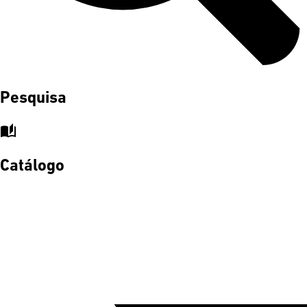
Pesquisa
auto_stories
Catálogo