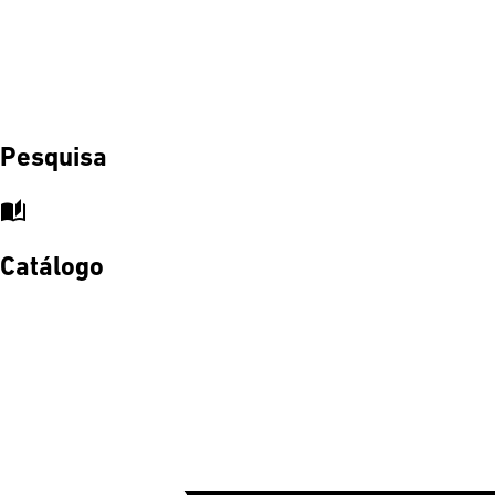
Pesquisa
auto_stories
Catálogo