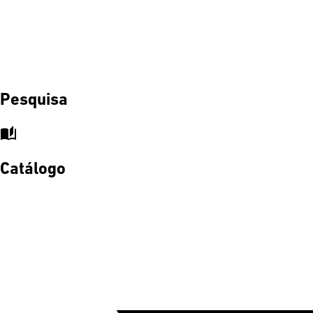
Pesquisa
auto_stories
Catálogo