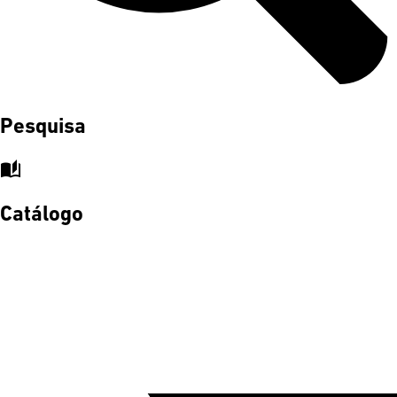
Pesquisa
auto_stories
Catálogo