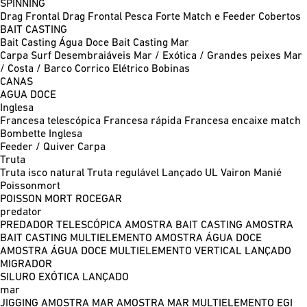
SPINNING
Drag Frontal
Drag Frontal Pesca Forte
Match e Feeder
Cobertos
BAIT CASTING
Bait Casting Água Doce
Bait Casting Mar
Carpa
Surf
Desembraiáveis
Mar / Exótica / Grandes peixes
Mar
/ Costa / Barco
Corrico
Elétrico
Bobinas
CANAS
AGUA DOCE
Inglesa
Francesa telescópica
Francesa rápida
Francesa encaixe match
Bombette
Inglesa
Feeder / Quiver
Carpa
Truta
Truta isco natural
Truta regulável
Lançado UL
Vairon Manié
Poissonmort
POISSON MORT
ROCEGAR
predator
PREDADOR TELESCÓPICA
AMOSTRA BAIT CASTING
AMOSTRA
BAIT CASTING MULTIELEMENTO
AMOSTRA ÁGUA DOCE
AMOSTRA ÁGUA DOCE MULTIELEMENTO
VERTICAL
LANÇADO
MIGRADOR
SILURO
EXÓTICA LANÇADO
mar
JIGGING
AMOSTRA MAR
AMOSTRA MAR MULTIELEMENTO
EGI