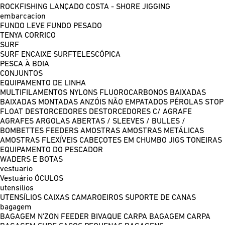
ROCKFISHING
LANÇADO COSTA - SHORE JIGGING
embarcacion
FUNDO LEVE
FUNDO PESADO
TENYA
CORRICO
SURF
SURF ENCAIXE
SURFTELESCÓPICA
PESCA À BOIA
CONJUNTOS
EQUIPAMENTO DE LINHA
MULTIFILAMENTOS
NYLONS
FLUOROCARBONOS
BAIXADAS
BAIXADAS MONTADAS
ANZÓIS NÃO EMPATADOS
PÉROLAS
STOP
FLOAT
DESTORCEDORES
DESTORCEDORES C/ AGRAFE
AGRAFES
ARGOLAS ABERTAS / SLEEVES / BULLES /
BOMBETTES
FEEDERS
AMOSTRAS
AMOSTRAS METÁLICAS
AMOSTRAS FLEXÍVEIS
CABEÇOTES EM CHUMBO
JIGS
TONEIRAS
EQUIPAMENTO DO PESCADOR
WADERS E BOTAS
vestuario
Vestuário
ÓCULOS
utensilios
UTENSÍLIOS
CAIXAS
CAMAROEIROS
SUPORTE DE CANAS
bagagem
BAGAGEM N'ZON FEEDER
BIVAQUE CARPA
BAGAGEM CARPA