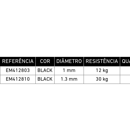
REFERÊNCIA
COR
DIÂMETRO
RESISTÊNCIA
QU
EM412803
BLACK
1 mm
12 kg
EM412810
BLACK
1.3 mm
30 kg