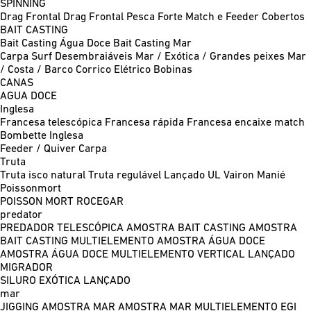
SPINNING
Drag Frontal
Drag Frontal Pesca Forte
Match e Feeder
Cobertos
BAIT CASTING
Bait Casting Água Doce
Bait Casting Mar
Carpa
Surf
Desembraiáveis
Mar / Exótica / Grandes peixes
Mar
/ Costa / Barco
Corrico
Elétrico
Bobinas
CANAS
AGUA DOCE
Inglesa
Francesa telescópica
Francesa rápida
Francesa encaixe match
Bombette
Inglesa
Feeder / Quiver
Carpa
Truta
Truta isco natural
Truta regulável
Lançado UL
Vairon Manié
Poissonmort
POISSON MORT
ROCEGAR
predator
PREDADOR TELESCÓPICA
AMOSTRA BAIT CASTING
AMOSTRA
BAIT CASTING MULTIELEMENTO
AMOSTRA ÁGUA DOCE
AMOSTRA ÁGUA DOCE MULTIELEMENTO
VERTICAL
LANÇADO
MIGRADOR
SILURO
EXÓTICA LANÇADO
mar
JIGGING
AMOSTRA MAR
AMOSTRA MAR MULTIELEMENTO
EGI