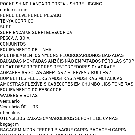
ROCKFISHING
LANÇADO COSTA - SHORE JIGGING
embarcacion
FUNDO LEVE
FUNDO PESADO
TENYA
CORRICO
SURF
SURF ENCAIXE
SURFTELESCÓPICA
PESCA À BOIA
CONJUNTOS
EQUIPAMENTO DE LINHA
MULTIFILAMENTOS
NYLONS
FLUOROCARBONOS
BAIXADAS
BAIXADAS MONTADAS
ANZÓIS NÃO EMPATADOS
PÉROLAS
STOP
FLOAT
DESTORCEDORES
DESTORCEDORES C/ AGRAFE
AGRAFES
ARGOLAS ABERTAS / SLEEVES / BULLES /
BOMBETTES
FEEDERS
AMOSTRAS
AMOSTRAS METÁLICAS
AMOSTRAS FLEXÍVEIS
CABEÇOTES EM CHUMBO
JIGS
TONEIRAS
EQUIPAMENTO DO PESCADOR
WADERS E BOTAS
vestuario
Vestuário
ÓCULOS
utensilios
UTENSÍLIOS
CAIXAS
CAMAROEIROS
SUPORTE DE CANAS
bagagem
BAGAGEM N'ZON FEEDER
BIVAQUE CARPA
BAGAGEM CARPA