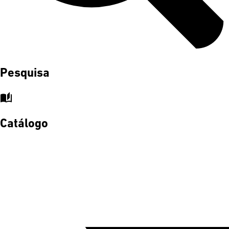
Pesquisa
auto_stories
Catálogo