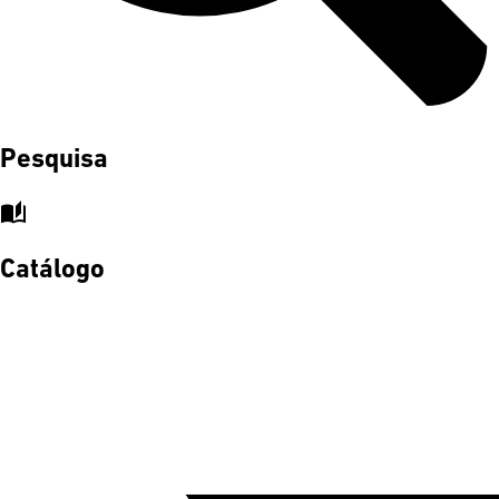
Pesquisa
auto_stories
Catálogo