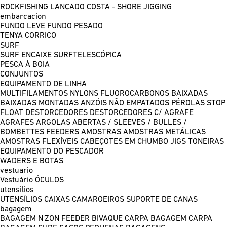
ROCKFISHING
LANÇADO COSTA - SHORE JIGGING
embarcacion
FUNDO LEVE
FUNDO PESADO
TENYA
CORRICO
SURF
SURF ENCAIXE
SURFTELESCÓPICA
PESCA À BOIA
CONJUNTOS
EQUIPAMENTO DE LINHA
MULTIFILAMENTOS
NYLONS
FLUOROCARBONOS
BAIXADAS
BAIXADAS MONTADAS
ANZÓIS NÃO EMPATADOS
PÉROLAS
STOP
FLOAT
DESTORCEDORES
DESTORCEDORES C/ AGRAFE
AGRAFES
ARGOLAS ABERTAS / SLEEVES / BULLES /
BOMBETTES
FEEDERS
AMOSTRAS
AMOSTRAS METÁLICAS
AMOSTRAS FLEXÍVEIS
CABEÇOTES EM CHUMBO
JIGS
TONEIRAS
EQUIPAMENTO DO PESCADOR
WADERS E BOTAS
vestuario
Vestuário
ÓCULOS
utensilios
UTENSÍLIOS
CAIXAS
CAMAROEIROS
SUPORTE DE CANAS
bagagem
BAGAGEM N'ZON FEEDER
BIVAQUE CARPA
BAGAGEM CARPA