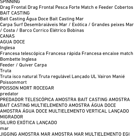
SPINNING
Drag Frontal
Drag Frontal Pesca Forte
Match e Feeder
Cobertos
BAIT CASTING
Bait Casting Água Doce
Bait Casting Mar
Carpa
Surf
Desembraiáveis
Mar / Exótica / Grandes peixes
Mar
/ Costa / Barco
Corrico
Elétrico
Bobinas
CANAS
AGUA DOCE
Inglesa
Francesa telescópica
Francesa rápida
Francesa encaixe match
Bombette
Inglesa
Feeder / Quiver
Carpa
Truta
Truta isco natural
Truta regulável
Lançado UL
Vairon Manié
Poissonmort
POISSON MORT
ROCEGAR
predator
PREDADOR TELESCÓPICA
AMOSTRA BAIT CASTING
AMOSTRA
BAIT CASTING MULTIELEMENTO
AMOSTRA ÁGUA DOCE
AMOSTRA ÁGUA DOCE MULTIELEMENTO
VERTICAL
LANÇADO
MIGRADOR
SILURO
EXÓTICA LANÇADO
mar
JIGGING
AMOSTRA MAR
AMOSTRA MAR MULTIELEMENTO
EGI