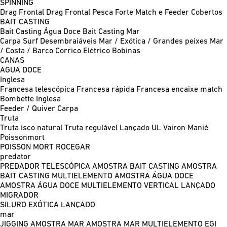
SPINNING
Drag Frontal
Drag Frontal Pesca Forte
Match e Feeder
Cobertos
BAIT CASTING
Bait Casting Água Doce
Bait Casting Mar
Carpa
Surf
Desembraiáveis
Mar / Exótica / Grandes peixes
Mar
/ Costa / Barco
Corrico
Elétrico
Bobinas
CANAS
AGUA DOCE
Inglesa
Francesa telescópica
Francesa rápida
Francesa encaixe match
Bombette
Inglesa
Feeder / Quiver
Carpa
Truta
Truta isco natural
Truta regulável
Lançado UL
Vairon Manié
Poissonmort
POISSON MORT
ROCEGAR
predator
PREDADOR TELESCÓPICA
AMOSTRA BAIT CASTING
AMOSTRA
BAIT CASTING MULTIELEMENTO
AMOSTRA ÁGUA DOCE
AMOSTRA ÁGUA DOCE MULTIELEMENTO
VERTICAL
LANÇADO
MIGRADOR
SILURO
EXÓTICA LANÇADO
mar
JIGGING
AMOSTRA MAR
AMOSTRA MAR MULTIELEMENTO
EGI