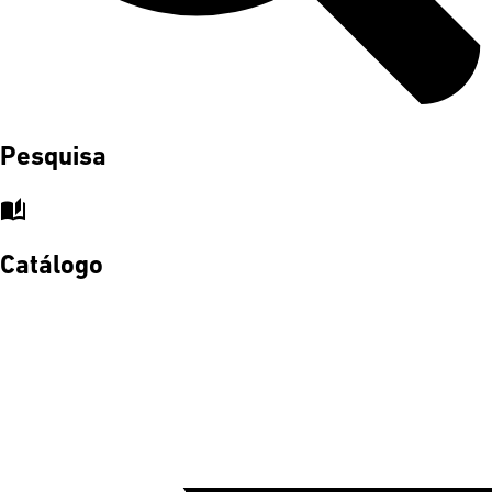
Pesquisa
auto_stories
Catálogo