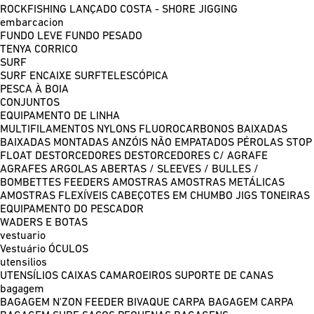
ROCKFISHING
LANÇADO COSTA - SHORE JIGGING
embarcacion
FUNDO LEVE
FUNDO PESADO
TENYA
CORRICO
SURF
SURF ENCAIXE
SURFTELESCÓPICA
PESCA À BOIA
CONJUNTOS
EQUIPAMENTO DE LINHA
MULTIFILAMENTOS
NYLONS
FLUOROCARBONOS
BAIXADAS
BAIXADAS MONTADAS
ANZÓIS NÃO EMPATADOS
PÉROLAS
STOP
FLOAT
DESTORCEDORES
DESTORCEDORES C/ AGRAFE
AGRAFES
ARGOLAS ABERTAS / SLEEVES / BULLES /
BOMBETTES
FEEDERS
AMOSTRAS
AMOSTRAS METÁLICAS
AMOSTRAS FLEXÍVEIS
CABEÇOTES EM CHUMBO
JIGS
TONEIRAS
EQUIPAMENTO DO PESCADOR
WADERS E BOTAS
vestuario
Vestuário
ÓCULOS
utensilios
UTENSÍLIOS
CAIXAS
CAMAROEIROS
SUPORTE DE CANAS
bagagem
BAGAGEM N'ZON FEEDER
BIVAQUE CARPA
BAGAGEM CARPA