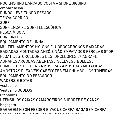
ROCKFISHING
LANÇADO COSTA - SHORE JIGGING
embarcacion
FUNDO LEVE
FUNDO PESADO
TENYA
CORRICO
SURF
SURF ENCAIXE
SURFTELESCÓPICA
PESCA À BOIA
CONJUNTOS
EQUIPAMENTO DE LINHA
MULTIFILAMENTOS
NYLONS
FLUOROCARBONOS
BAIXADAS
BAIXADAS MONTADAS
ANZÓIS NÃO EMPATADOS
PÉROLAS
STOP
FLOAT
DESTORCEDORES
DESTORCEDORES C/ AGRAFE
AGRAFES
ARGOLAS ABERTAS / SLEEVES / BULLES /
BOMBETTES
FEEDERS
AMOSTRAS
AMOSTRAS METÁLICAS
AMOSTRAS FLEXÍVEIS
CABEÇOTES EM CHUMBO
JIGS
TONEIRAS
EQUIPAMENTO DO PESCADOR
WADERS E BOTAS
vestuario
Vestuário
ÓCULOS
utensilios
UTENSÍLIOS
CAIXAS
CAMAROEIROS
SUPORTE DE CANAS
bagagem
BAGAGEM N'ZON FEEDER
BIVAQUE CARPA
BAGAGEM CARPA