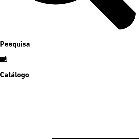
Pesquisa
auto_stories
Catálogo