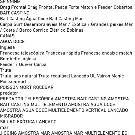
SPINNING
Drag Frontal
Drag Frontal Pesca Forte
Match e Feeder
Cobertos
BAIT CASTING
Bait Casting Água Doce
Bait Casting Mar
Carpa
Surf
Desembraiáveis
Mar / Exótica / Grandes peixes
Mar
/ Costa / Barco
Corrico
Elétrico
Bobinas
CANAS
AGUA DOCE
Inglesa
Francesa telescópica
Francesa rápida
Francesa encaixe match
Bombette
Inglesa
Feeder / Quiver
Carpa
Truta
Truta isco natural
Truta regulável
Lançado UL
Vairon Manié
Poissonmort
POISSON MORT
ROCEGAR
predator
PREDADOR TELESCÓPICA
AMOSTRA BAIT CASTING
AMOSTRA
BAIT CASTING MULTIELEMENTO
AMOSTRA ÁGUA DOCE
AMOSTRA ÁGUA DOCE MULTIELEMENTO
VERTICAL
LANÇADO
MIGRADOR
SILURO
EXÓTICA LANÇADO
mar
JIGGING
AMOSTRA MAR
AMOSTRA MAR MULTIELEMENTO
EGI