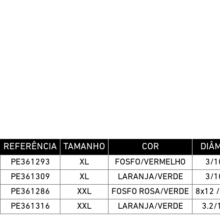
REFERÊNCIA
TAMANHO
COR
DIÂ
PE361293
XL
FOSFO/VERMELHO
3/
PE361309
XL
LARANJA/VERDE
3/
PE361286
XXL
FOSFO ROSA/VERDE
8x12 
PE361316
XXL
LARANJA/VERDE
3.2