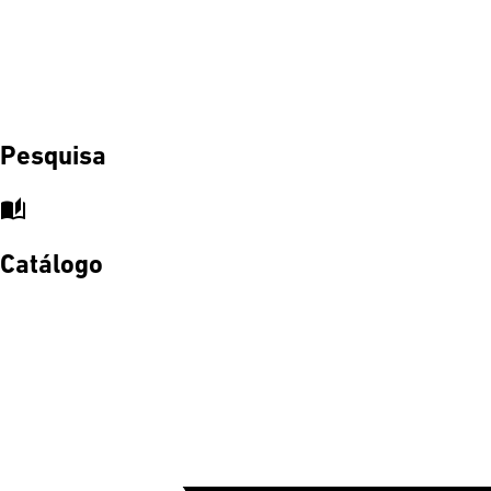
Pesquisa
auto_stories
Catálogo