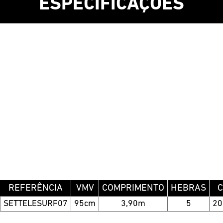
ESPECIFICAÇÕES
REFERÊNCIA
VMV
COMPRIMENTO
HEBRAS
C
SETTELESURF07
95cm
3,90m
5
2