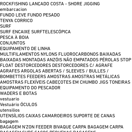
ROCKFISHING
LANÇADO COSTA - SHORE JIGGING
embarcacion
FUNDO LEVE
FUNDO PESADO
TENYA
CORRICO
SURF
SURF ENCAIXE
SURFTELESCÓPICA
PESCA À BOIA
CONJUNTOS
EQUIPAMENTO DE LINHA
MULTIFILAMENTOS
NYLONS
FLUOROCARBONOS
BAIXADAS
BAIXADAS MONTADAS
ANZÓIS NÃO EMPATADOS
PÉROLAS
STOP
FLOAT
DESTORCEDORES
DESTORCEDORES C/ AGRAFE
AGRAFES
ARGOLAS ABERTAS / SLEEVES / BULLES /
BOMBETTES
FEEDERS
AMOSTRAS
AMOSTRAS METÁLICAS
AMOSTRAS FLEXÍVEIS
CABEÇOTES EM CHUMBO
JIGS
TONEIRAS
EQUIPAMENTO DO PESCADOR
WADERS E BOTAS
vestuario
Vestuário
ÓCULOS
utensilios
UTENSÍLIOS
CAIXAS
CAMAROEIROS
SUPORTE DE CANAS
bagagem
BAGAGEM N'ZON FEEDER
BIVAQUE CARPA
BAGAGEM CARPA