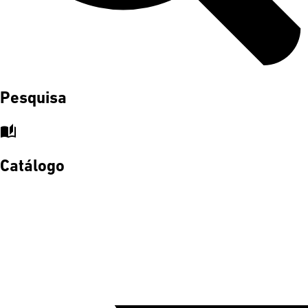
Pesquisa
auto_stories
Catálogo