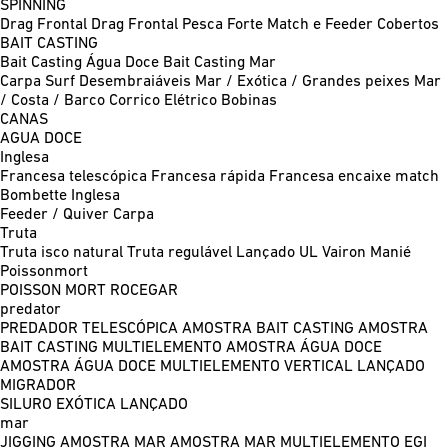
SPINNING
Drag Frontal
Drag Frontal Pesca Forte
Match e Feeder
Cobertos
BAIT CASTING
Bait Casting Água Doce
Bait Casting Mar
Carpa
Surf
Desembraiáveis
Mar / Exótica / Grandes peixes
Mar
/ Costa / Barco
Corrico
Elétrico
Bobinas
CANAS
AGUA DOCE
Inglesa
Francesa telescópica
Francesa rápida
Francesa encaixe match
Bombette
Inglesa
Feeder / Quiver
Carpa
Truta
Truta isco natural
Truta regulável
Lançado UL
Vairon Manié
Poissonmort
POISSON MORT
ROCEGAR
predator
PREDADOR TELESCÓPICA
AMOSTRA BAIT CASTING
AMOSTRA
BAIT CASTING MULTIELEMENTO
AMOSTRA ÁGUA DOCE
AMOSTRA ÁGUA DOCE MULTIELEMENTO
VERTICAL
LANÇADO
MIGRADOR
SILURO
EXÓTICA LANÇADO
mar
JIGGING
AMOSTRA MAR
AMOSTRA MAR MULTIELEMENTO
EGI