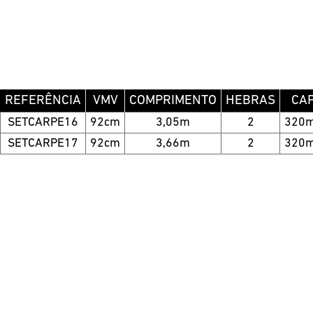
REFERÊNCIA
VMV
COMPRIMENTO
HEBRAS
CA
SETCARPE16
92cm
3,05m
2
320
SETCARPE17
92cm
3,66m
2
320