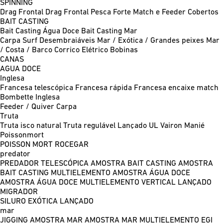
SPINNING
Drag Frontal
Drag Frontal Pesca Forte
Match e Feeder
Cobertos
BAIT CASTING
Bait Casting Água Doce
Bait Casting Mar
Carpa
Surf
Desembraiáveis
Mar / Exótica / Grandes peixes
Mar
/ Costa / Barco
Corrico
Elétrico
Bobinas
CANAS
AGUA DOCE
Inglesa
Francesa telescópica
Francesa rápida
Francesa encaixe match
Bombette
Inglesa
Feeder / Quiver
Carpa
Truta
Truta isco natural
Truta regulável
Lançado UL
Vairon Manié
Poissonmort
POISSON MORT
ROCEGAR
predator
PREDADOR TELESCÓPICA
AMOSTRA BAIT CASTING
AMOSTRA
BAIT CASTING MULTIELEMENTO
AMOSTRA ÁGUA DOCE
AMOSTRA ÁGUA DOCE MULTIELEMENTO
VERTICAL
LANÇADO
MIGRADOR
SILURO
EXÓTICA LANÇADO
mar
JIGGING
AMOSTRA MAR
AMOSTRA MAR MULTIELEMENTO
EGI