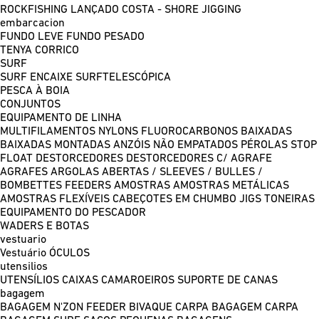
ROCKFISHING
LANÇADO COSTA - SHORE JIGGING
embarcacion
FUNDO LEVE
FUNDO PESADO
TENYA
CORRICO
SURF
SURF ENCAIXE
SURFTELESCÓPICA
PESCA À BOIA
CONJUNTOS
EQUIPAMENTO DE LINHA
MULTIFILAMENTOS
NYLONS
FLUOROCARBONOS
BAIXADAS
BAIXADAS MONTADAS
ANZÓIS NÃO EMPATADOS
PÉROLAS
STOP
FLOAT
DESTORCEDORES
DESTORCEDORES C/ AGRAFE
AGRAFES
ARGOLAS ABERTAS / SLEEVES / BULLES /
BOMBETTES
FEEDERS
AMOSTRAS
AMOSTRAS METÁLICAS
AMOSTRAS FLEXÍVEIS
CABEÇOTES EM CHUMBO
JIGS
TONEIRAS
EQUIPAMENTO DO PESCADOR
WADERS E BOTAS
vestuario
Vestuário
ÓCULOS
utensilios
UTENSÍLIOS
CAIXAS
CAMAROEIROS
SUPORTE DE CANAS
bagagem
BAGAGEM N'ZON FEEDER
BIVAQUE CARPA
BAGAGEM CARPA