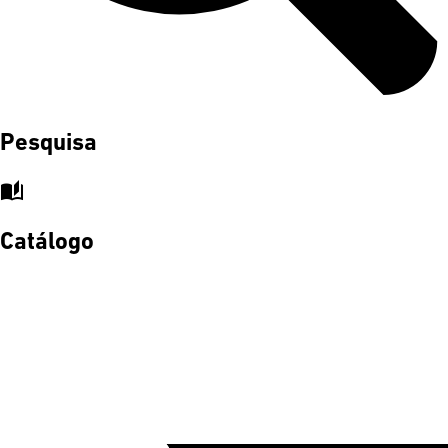
Pesquisa
auto_stories
Catálogo