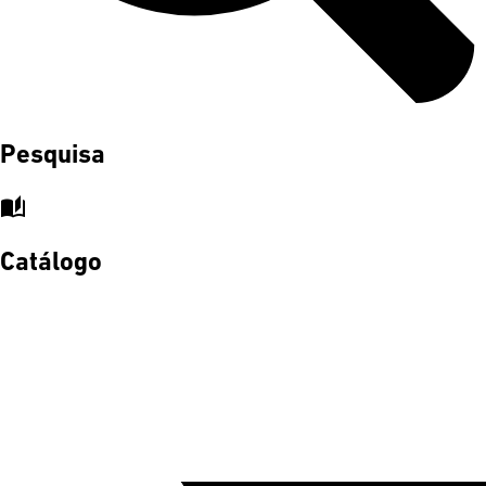
Pesquisa
auto_stories
Catálogo