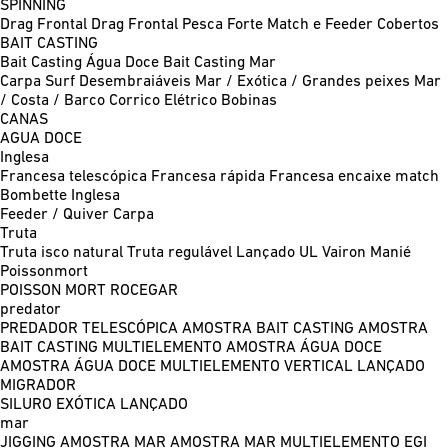
SPINNING
Drag Frontal
Drag Frontal Pesca Forte
Match e Feeder
Cobertos
BAIT CASTING
Bait Casting Água Doce
Bait Casting Mar
Carpa
Surf
Desembraiáveis
Mar / Exótica / Grandes peixes
Mar
/ Costa / Barco
Corrico
Elétrico
Bobinas
CANAS
AGUA DOCE
Inglesa
Francesa telescópica
Francesa rápida
Francesa encaixe match
Bombette
Inglesa
Feeder / Quiver
Carpa
Truta
Truta isco natural
Truta regulável
Lançado UL
Vairon Manié
Poissonmort
POISSON MORT
ROCEGAR
predator
PREDADOR TELESCÓPICA
AMOSTRA BAIT CASTING
AMOSTRA
BAIT CASTING MULTIELEMENTO
AMOSTRA ÁGUA DOCE
AMOSTRA ÁGUA DOCE MULTIELEMENTO
VERTICAL
LANÇADO
MIGRADOR
SILURO
EXÓTICA LANÇADO
mar
JIGGING
AMOSTRA MAR
AMOSTRA MAR MULTIELEMENTO
EGI