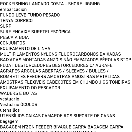
ROCKFISHING
LANÇADO COSTA - SHORE JIGGING
embarcacion
FUNDO LEVE
FUNDO PESADO
TENYA
CORRICO
SURF
SURF ENCAIXE
SURFTELESCÓPICA
PESCA À BOIA
CONJUNTOS
EQUIPAMENTO DE LINHA
MULTIFILAMENTOS
NYLONS
FLUOROCARBONOS
BAIXADAS
BAIXADAS MONTADAS
ANZÓIS NÃO EMPATADOS
PÉROLAS
STOP
FLOAT
DESTORCEDORES
DESTORCEDORES C/ AGRAFE
AGRAFES
ARGOLAS ABERTAS / SLEEVES / BULLES /
BOMBETTES
FEEDERS
AMOSTRAS
AMOSTRAS METÁLICAS
AMOSTRAS FLEXÍVEIS
CABEÇOTES EM CHUMBO
JIGS
TONEIRAS
EQUIPAMENTO DO PESCADOR
WADERS E BOTAS
vestuario
Vestuário
ÓCULOS
utensilios
UTENSÍLIOS
CAIXAS
CAMAROEIROS
SUPORTE DE CANAS
bagagem
BAGAGEM N'ZON FEEDER
BIVAQUE CARPA
BAGAGEM CARPA