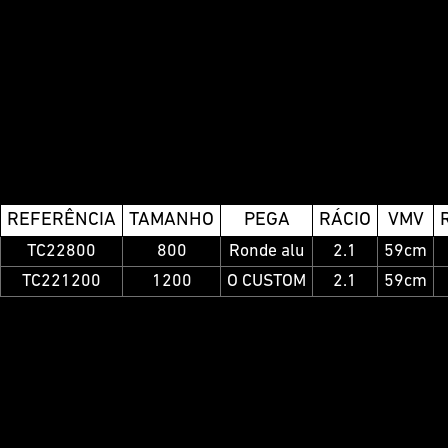
REFERÊNCIA
TAMANHO
PEGA
RÁCIO
VMV
TC22800
800
Ronde alu
2.1
59cm
TC221200
1200
O CUSTOM
2.1
59cm