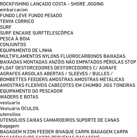
ROCKFISHING
LANÇADO COSTA - SHORE JIGGING
embarcacion
FUNDO LEVE
FUNDO PESADO
TENYA
CORRICO
SURF
SURF ENCAIXE
SURFTELESCÓPICA
PESCA À BOIA
CONJUNTOS
EQUIPAMENTO DE LINHA
MULTIFILAMENTOS
NYLONS
FLUOROCARBONOS
BAIXADAS
BAIXADAS MONTADAS
ANZÓIS NÃO EMPATADOS
PÉROLAS
STOP
FLOAT
DESTORCEDORES
DESTORCEDORES C/ AGRAFE
AGRAFES
ARGOLAS ABERTAS / SLEEVES / BULLES /
BOMBETTES
FEEDERS
AMOSTRAS
AMOSTRAS METÁLICAS
AMOSTRAS FLEXÍVEIS
CABEÇOTES EM CHUMBO
JIGS
TONEIRAS
EQUIPAMENTO DO PESCADOR
WADERS E BOTAS
vestuario
Vestuário
ÓCULOS
utensilios
UTENSÍLIOS
CAIXAS
CAMAROEIROS
SUPORTE DE CANAS
bagagem
BAGAGEM N'ZON FEEDER
BIVAQUE CARPA
BAGAGEM CARPA