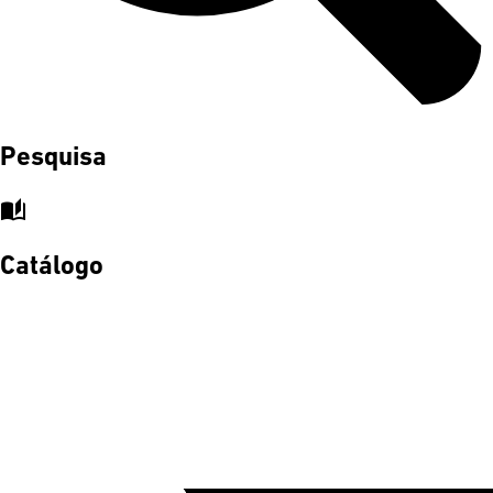
Pesquisa
auto_stories
Catálogo