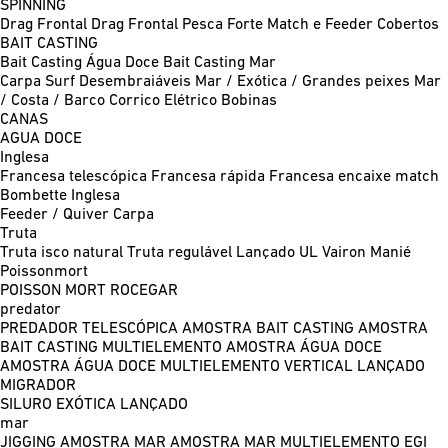
SPINNING
Drag Frontal
Drag Frontal Pesca Forte
Match e Feeder
Cobertos
BAIT CASTING
Bait Casting Água Doce
Bait Casting Mar
Carpa
Surf
Desembraiáveis
Mar / Exótica / Grandes peixes
Mar
/ Costa / Barco
Corrico
Elétrico
Bobinas
CANAS
AGUA DOCE
Inglesa
Francesa telescópica
Francesa rápida
Francesa encaixe match
Bombette
Inglesa
Feeder / Quiver
Carpa
Truta
Truta isco natural
Truta regulável
Lançado UL
Vairon Manié
Poissonmort
POISSON MORT
ROCEGAR
predator
PREDADOR TELESCÓPICA
AMOSTRA BAIT CASTING
AMOSTRA
BAIT CASTING MULTIELEMENTO
AMOSTRA ÁGUA DOCE
AMOSTRA ÁGUA DOCE MULTIELEMENTO
VERTICAL
LANÇADO
MIGRADOR
SILURO
EXÓTICA LANÇADO
mar
JIGGING
AMOSTRA MAR
AMOSTRA MAR MULTIELEMENTO
EGI